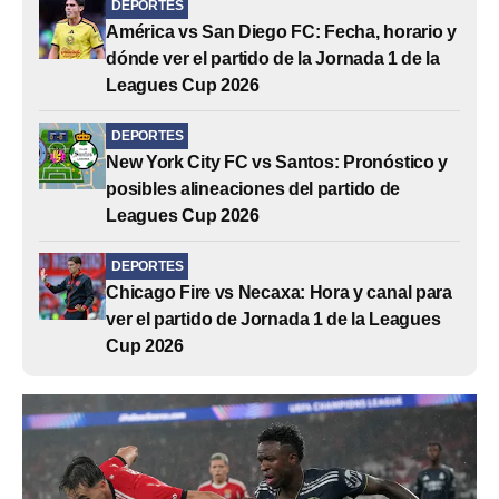
DEPORTES
América vs San Diego FC: Fecha, horario y
dónde ver el partido de la Jornada 1 de la
Leagues Cup 2026
DEPORTES
New York City FC vs Santos: Pronóstico y
posibles alineaciones del partido de
Leagues Cup 2026
DEPORTES
Chicago Fire vs Necaxa: Hora y canal para
ver el partido de Jornada 1 de la Leagues
Cup 2026