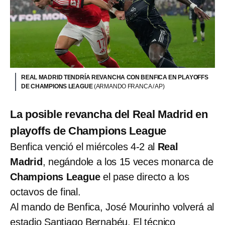
REAL MADRID TENDRÍA REVANCHA CON BENFICA EN PLAYOFFS
DE CHAMPIONS LEAGUE
(ARMANDO FRANCA / AP)
La posible revancha del Real Madrid en
playoffs de Champions League
Benfica venció el miércoles 4-2 al
Real
Madrid
, negándole a los 15 veces monarca de
Champions League
el pase directo a los
octavos de final.
Al mando de Benfica, José Mourinho volverá al
estadio Santiago Bernabéu. El técnico