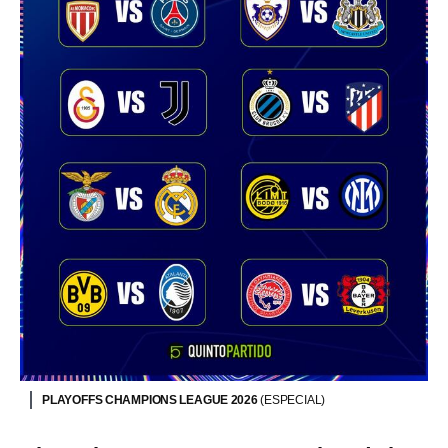
PLAYOFFS CHAMPIONS LEAGUE 2026
(ESPECIAL)