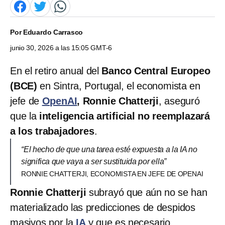
Por
Eduardo Carrasco
junio 30, 2026 a las 15:05 GMT-6
En el retiro anual del
Banco Central Europeo
(BCE)
en Sintra, Portugal, el economista en
jefe de
OpenAI
, Ronnie Chatterji
, aseguró
que la
inteligencia artificial no reemplazará
a los trabajadores
.
“El hecho de que una tarea esté expuesta a la IA no
significa que vaya a ser sustituida por ella”
RONNIE CHATTERJI, ECONOMISTA EN JEFE DE OPENAI
Ronnie Chatterji
subrayó que aún no se han
materializado las predicciones de despidos
masivos por la
IA
y que es necesario