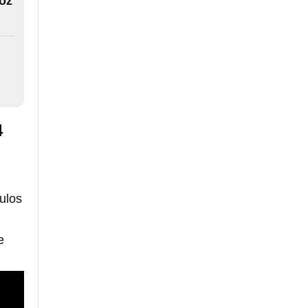
voz
4
tulos
e