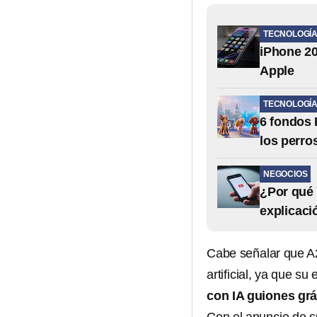
TECNOLOGÍ
iPhone 20
Apple
TECNOLOGÍ
6 fondos 
los perr
NEGOCIOS
¿Por qué 
explicaci
Cabe señalar que A2
artificial, ya que s
con IA guiones grá