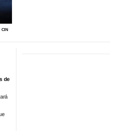
 CIN
s de
tará
ue