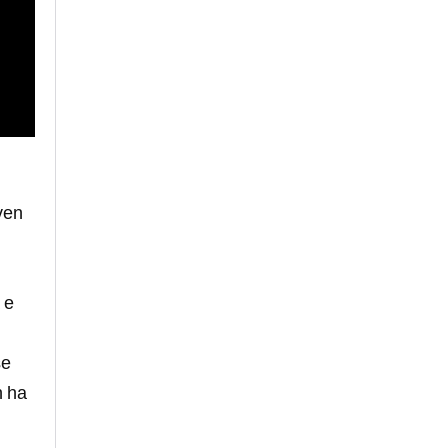
ven
 e
se
n ha