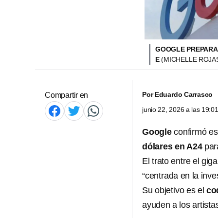
GOOGLE PREPARA M
E
(MICHELLE ROJA
Por
Eduardo Carrasco
Compartir en
junio 22, 2026 a las 19:
Google
confirmó es
dólares en A24
para
El trato entre el gi
“centrada en la inve
Su objetivo es el
co
ayuden a los artistas