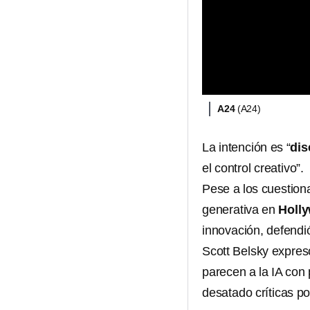
A24
(A24)
La intención es “
dis
el control creativo”.
Pese a los cuestionam
generativa en
Holl
innovación, defendió
Scott Belsky expres
parecen a la IA con
desatado críticas por