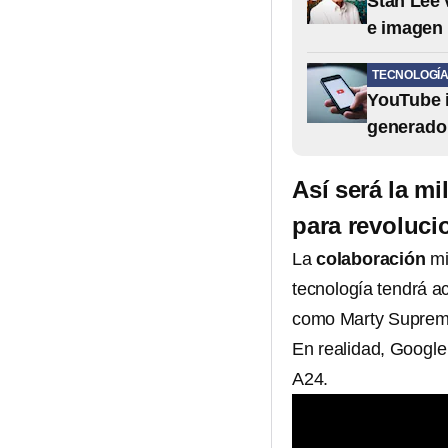
Stan Lee 
e imagen
TECNOLOGÍ
YouTube i
generado p
Así será la m
para revolucio
La
colaboración
mi
tecnología tendrá ac
como Marty Supreme
En realidad, Google
A24.