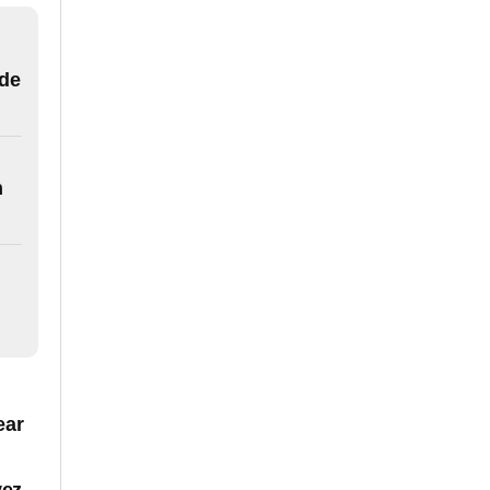
 de
n
ear