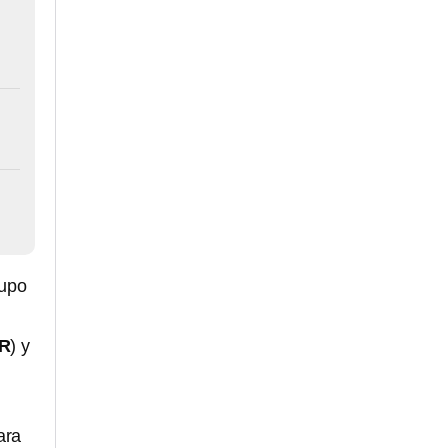
rupo
R
) y
ara