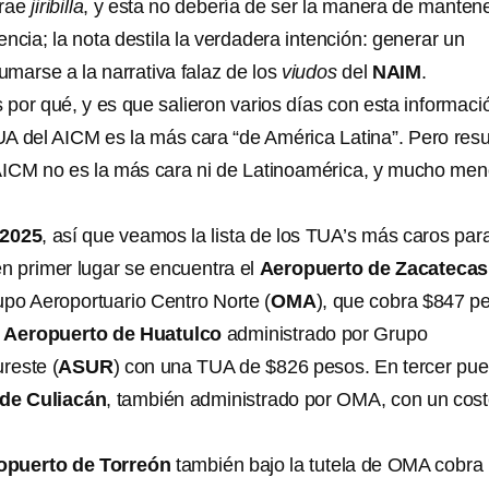
trae
jiribilla
, y esta no debería de ser la manera de manten
ncia; la nota destila la verdadera intención: generar un
sumarse a la narrativa falaz de los
viudos
del
NAIM
.
s por qué, y es que salieron varios días con esta informaci
UA del AICM es la más cara “de América Latina”. Pero resu
AICM no es la más cara ni de Latinoamérica, y mucho me
2025
, así que veamos la lista de los TUA’s más caros par
en primer lugar se encuentra el
Aeropuerto de Zacatecas
po Aeroportuario Centro Norte (
OMA
), que cobra $847 p
l
Aeropuerto de Huatulco
administrado por Grupo
reste (
ASUR
) con una TUA de $826 pesos. En tercer pue
de Culiacán
, también administrado por OMA, con un cos
opuerto de Torreón
también bajo la tutela de OMA cobra