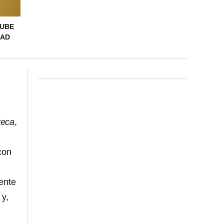
 UBE
DAD
teca
,
 con
dente
 y,