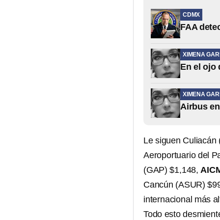
CDMX
FAA detec
XIMENA GAR
En el ojo 
XIMENA GAR
Airbus en
Le siguen Culiacán
Aeroportuario del P
(GAP) $1,148,
AIC
Cancún (ASUR) $991
internacional más al
Todo esto desmiente