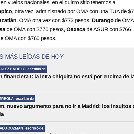
n vuelos nacionales, en el quinto sitio tenemos al
mpico
, otra vez, administrado por OMA con una TUA de $
zatlán
, OMA otra vez con $773 pesos,
Durango
de OMA
sa
de OMA con $770 pesos,
Oaxaca
de ASUR con $766
e OMA con $760 pesos.
S MÁS LEÍDAS DE HOY
ÁLEZ BADILLO
escribió de
financiera I: la letra chiquita no está por encima de l
RREOLA
escribió de
, nuevo argumento para no ir a Madrid: los insultos 
la
MALO GUZMÁN
escribió de