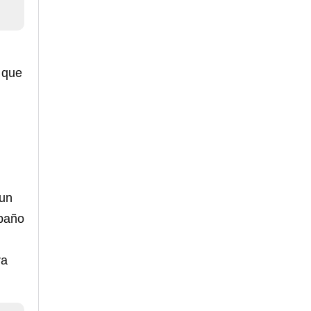
 que
 un
 baño
ra