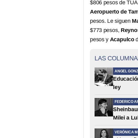
$806 pesos de TUA e
Aeropuerto de Ta
pesos. Le siguen
Ma
$773 pesos,
Reyno
pesos y
Acapulco
d
LAS COLUMNA
ANGEL GONZ
Educación 
ley
FEDERICO A
Sheinbaum
Milei a Lu
VERÓNICA 