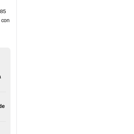
785
 con
a
de