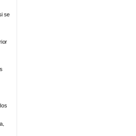
si se
ior
s
 los
a,