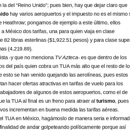
 la del “Reino Unido”; pues bien, hay que dejar claro que
nido
hay varios aeropuertos y el impuesto no es el mismo 
e Heathrow; pongamos de ejemplo a este último, ellos
a México dos tarifas, una para quien viaja en clase
 82 libras esterlinas ($1,922.51 pesos) y para clase super
inas (4,219.89).
 vista -y que no menciona
TV Azteca
- es que dentro de los
os del país quien cobra un TUA más alto que el resto de lo
esto se han venido quejando las aerolíneas, pues estos
tan hacer ofertas atractivas en tarifas de vuelo para los
trabajadores de algunos de estos aeropuertos, como el de
ue la TUA al final es un freno para atraer al
turismo
, pues
tivos incrementan en buena medida las tarifas aéreas.
del TUA en México, hagámoslo de manera seria e informad
a finalidad de andar golpeteando políticamente porque así