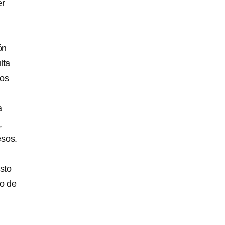
er
ón
lta
nos
a
,
esos.
sto
to de