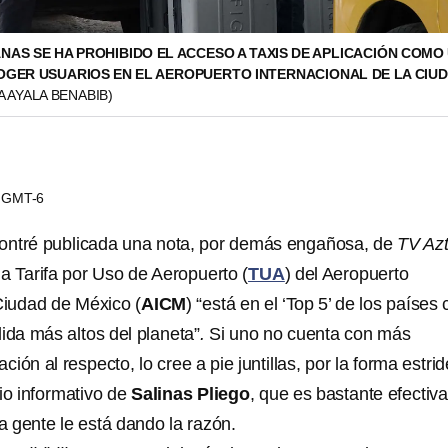
NAS SE HA PROHIBIDO EL ACCESO A TAXIS DE APLICACIÓN COMO
COGER USUARIOS EN EL AEROPUERTO INTERNACIONAL DE LA CIU
A AYALA BENABIB)
06 GMT-6
ontré publicada una nota, por demás engañosa, de
TV Az
a Tarifa por Uso de Aeropuerto (
TUA
) del Aeropuerto
 Ciudad de México (
AICM
) “está en el ‘Top 5’ de los países
ida más altos del planeta”
.
Si uno no cuenta con más
ción al respecto, lo cree a pie juntillas, por la forma estri
io informativo de
Salinas Pliego
, que es bastante efectiva
 gente le está dando la razón.