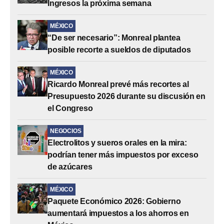
Ingresos la próxima semana
MÉXICO
“De ser necesario”: Monreal plantea
posible recorte a sueldos de diputados
MÉXICO
Ricardo Monreal prevé más recortes al
Presupuesto 2026 durante su discusión en
el Congreso
NEGOCIOS
Electrolitos y sueros orales en la mira:
podrían tener más impuestos por exceso
de azúcares
MÉXICO
Paquete Económico 2026: Gobierno
aumentará impuestos a los ahorros en