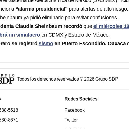
 el Sistema de Alerta Sísmica de México (SASMEX) incl
nciona
“alarma presidencial”
para alertas de alto riesgo,
heinbaum ya pidió eliminarlo para evitar confusiones.
identa Claudia Sheinbaum recordó
que
el miércoles 1
abrá un simulacro
en CDMX y Estado de México,
brero se registró
sismo
en Puerto Escondido, Oaxaca
Todos los derechos reservados ©
2026
Grupo SDP
o
Redes Sociales
538-5518
Facebook
530-8671
Twitter