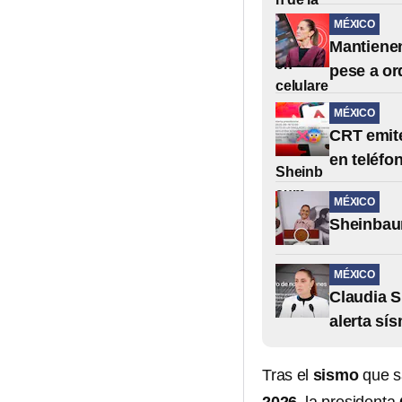
MÉXICO
Mantienen
pese a o
MÉXICO
CRT emite
en teléfo
MÉXICO
Sheinbaum
MÉXICO
Claudia S
alerta sí
Tras el
sismo
que s