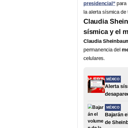
presidencial”
para 
la alerta sísmica de
Claudia Shein
sísmica y el 
Claudia Sheinbau
permanencia del
me
celulares.
MÉXICO
Alerta sí
desaparec
MÉXICO
Bajarán e
de Shein