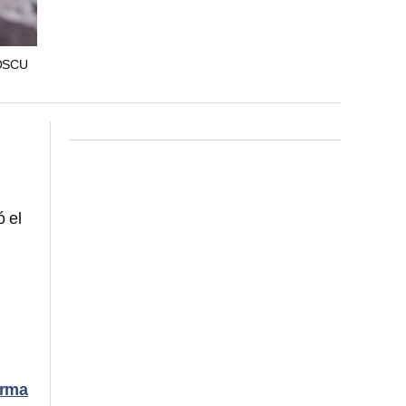
OSCU
 el
arma