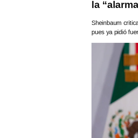
la “alarm
Sheinbaum critica
pues ya pidió fue