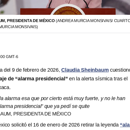
UM, PRESIDENTA DE MÉXICO
(ANDREA MURCIA MONSIVAIS/ CUART
MURCIA MONSIVAIS)
2:00 GMT-6
 del 9 de febrero de 2026,
Claudia Sheinbaum
cuestionó
je de “alarma presidencial”
en la alerta sísmica tras el
xaca.
 alarma esa que por cierto está muy fuerte, y no le han
larma presidencial” que ya pedí se quite
BAUM, PRESIDENTA DE MÉXICO
ico solicitó el 16 de enero de 2026 retirar la leyenda
“al