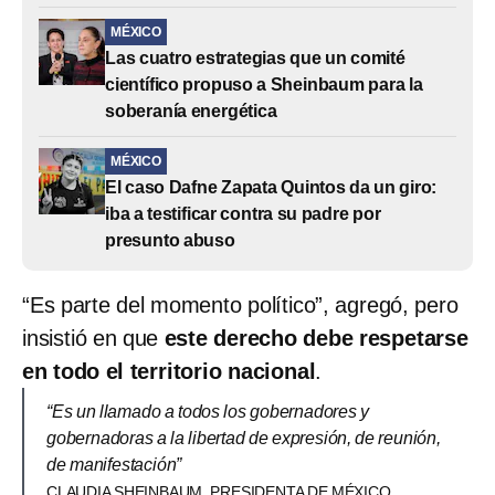
MÉXICO
Las cuatro estrategias que un comité
científico propuso a Sheinbaum para la
soberanía energética
MÉXICO
El caso Dafne Zapata Quintos da un giro:
iba a testificar contra su padre por
presunto abuso
“Es parte del momento político”, agregó, pero
insistió en que
este derecho debe respetarse
en todo el territorio nacional
.
“Es un llamado a todos los gobernadores y
gobernadoras a la libertad de expresión, de reunión,
de manifestación”
CLAUDIA SHEINBAUM, PRESIDENTA DE MÉXICO