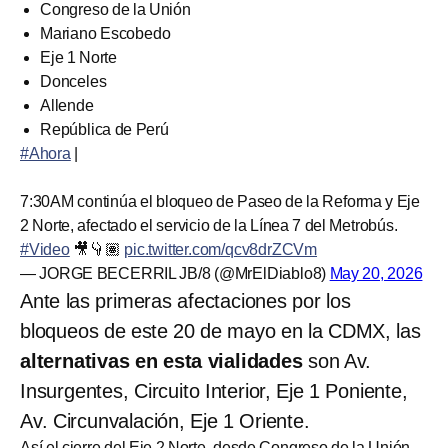
Congreso de la Unión
Mariano Escobedo
Eje 1 Norte
Donceles
Allende
República de Perú
#Ahora
|
7:30AM continúa el bloqueo de Paseo de la Reforma y Eje
2 Norte, afectado el servicio de la Línea 7 del Metrobús.
#Video
🎥👇🏽
pic.twitter.com/qcv8drZCVm
— JORGE BECERRIL JB/8 (@MrElDiablo8)
May 20, 2026
Ante las primeras afectaciones por los
bloqueos de este 20 de mayo en la CDMX, las
alternativas en esta vialidades
son Av.
Insurgentes, Circuito Interior, Eje 1 Poniente,
Av. Circunvalación, Eje 1 Oriente.
Así el cierre del Eje 2 Norte, desde Congreso de la Unión.