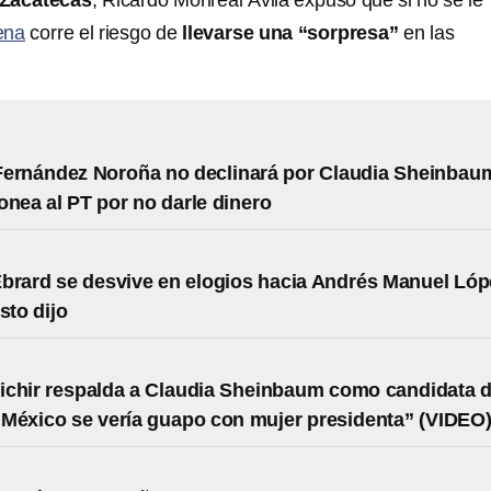
Zacatecas
, Ricardo Monreal Ávila expuso que si no se le
ena
corre el riesgo de
llevarse una “sorpresa”
en las
Fernández Noroña no declinará por Claudia Sheinbau
onea al PT por no darle dinero
brard se desvive en elogios hacia Andrés Manuel Lóp
sto dijo
chir respalda a Claudia Sheinbaum como candidata 
México se vería guapo con mujer presidenta” (VIDEO