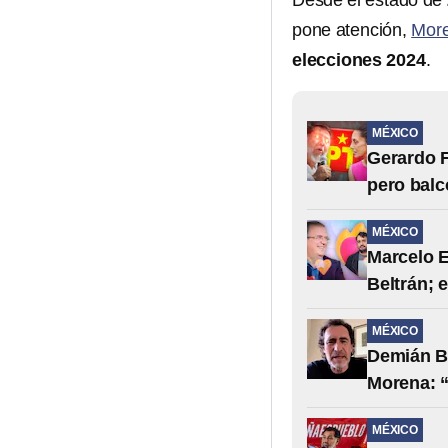
Desde el estado de
pone atención,
Mor
elecciones 2024
.
MÉXICO
Gerardo 
pero balc
MÉXICO
Marcelo E
Beltrán; e
MÉXICO
Demián Bi
Morena: “
MÉXICO