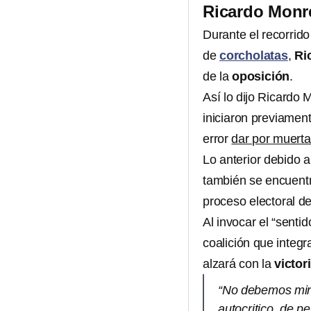
Ricardo Monre
Durante el recorrido
de
corcholatas
,
Ri
de la
oposición
.
Así lo dijo Ricardo
iniciaron previamen
error
dar por muerta
Lo anterior debido 
también se encuentr
proceso electoral d
Al invocar el “senti
coalición que integr
alzará con la
victor
“No debemos mini
autocritico, de p