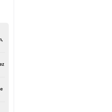
m,
ez
de
)