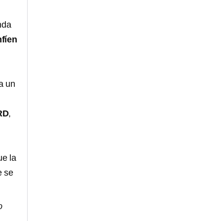
nda
nfíen
ía un
RD
,
ue la
e se
o