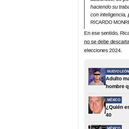
haciendo su trab
con inteligencia,
RICARDO MONR
En ese sentido, Ric
no se debe descarta
elecciones 2024.
NUEVO LEÓ
Adulto ma
hombre q
MÉXICO
¿Quién es
40
MÉXICO