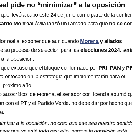
al pide no “minimizar” a la oposición
 que llevó a cabo este 24 de junio como parte de la contie
cardo Monreal
Ávila lanzó un llamado para que
no se co
 Monreal al exponer que aun cuando
Morena
y aliados
te su proceso de selección para las
elecciones 2024
, ser
 a la oposición
.
a que expuso que el bloque conformado por
PRI, PAN y P
a enfocado en la estrategia que implementarán para el
el próximo año.
do autocrítico” de Morena, el senador con licencia apuntó q
an con el PT
y el Partido Verde
, no debe dar por hecho qu
ia
.
mizar a la oposición, no creo que ese sea nuestro sentid
ensar que ya está todo resuelto, porque la oposición está