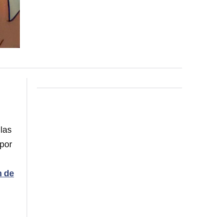
las
“por
n de