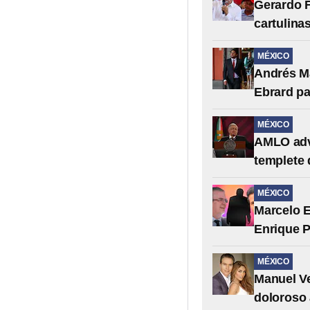
Gerardo 
cartulina
MÉXICO
Andrés Ma
Ebrard pa
MÉXICO
AMLO advi
templete 
MÉXICO
Marcelo E
Enrique P
MÉXICO
Manuel Ve
doloroso 