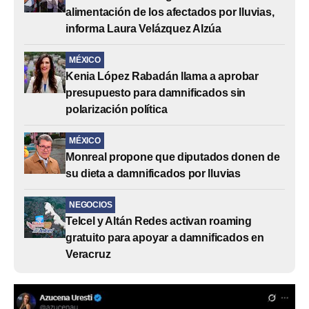
alimentación de los afectados por lluvias,
informa Laura Velázquez Alzúa
MÉXICO
Kenia López Rabadán llama a aprobar
presupuesto para damnificados sin
polarización política
MÉXICO
Monreal propone que diputados donen de
su dieta a damnificados por lluvias
NEGOCIOS
Telcel y Altán Redes activan roaming
gratuito para apoyar a damnificados en
Veracruz