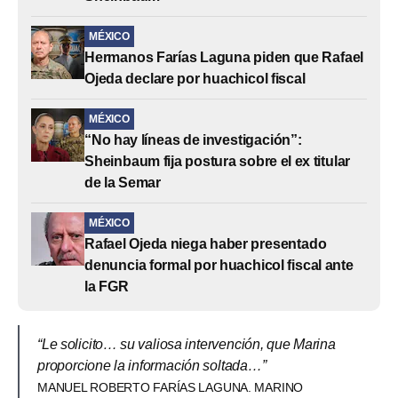
MÉXICO
Hermanos Farías Laguna piden que Rafael
Ojeda declare por huachicol fiscal
MÉXICO
“No hay líneas de investigación”:
Sheinbaum fija postura sobre el ex titular
de la Semar
MÉXICO
Rafael Ojeda niega haber presentado
denuncia formal por huachicol fiscal ante
la FGR
“Le solicito… su valiosa intervención, que Marina
proporcione la información soltada…”
MANUEL ROBERTO FARÍAS LAGUNA. MARINO