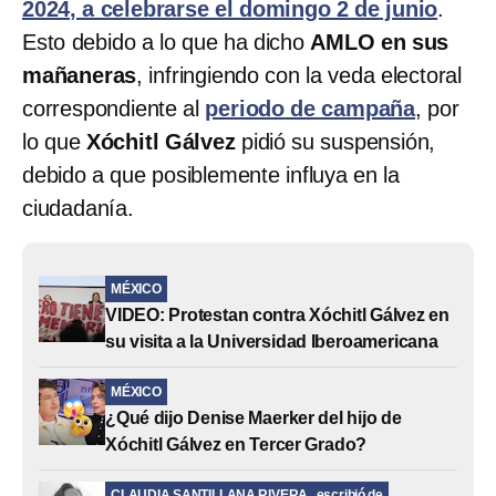
2024, a celebrarse el domingo 2 de junio
.
Esto debido a lo que ha dicho
AMLO en sus
mañaneras
, infringiendo con la veda electoral
correspondiente al
periodo de campaña
, por
lo que
Xóchitl Gálvez
pidió su suspensión,
debido a que posiblemente influya en la
ciudadanía.
MÉXICO
VIDEO: Protestan contra Xóchitl Gálvez en
su visita a la Universidad Iberoamericana
MÉXICO
¿Qué dijo Denise Maerker del hijo de
Xóchitl Gálvez en Tercer Grado?
CLAUDIA SANTILLANA RIVERA
escribió de