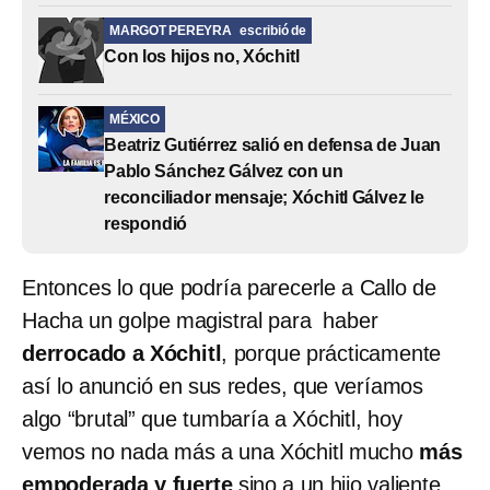
MARGOT PEREYRA
escribió de
Con los hijos no, Xóchitl
MÉXICO
Beatriz Gutiérrez salió en defensa de Juan
Pablo Sánchez Gálvez con un
reconciliador mensaje; Xóchitl Gálvez le
respondió
Entonces lo que podría parecerle a Callo de
Hacha un golpe magistral para haber
derrocado a Xóchitl
, porque prácticamente
así lo anunció en sus redes, que veríamos
algo “brutal” que tumbaría a Xóchitl, hoy
vemos no nada más a una Xóchitl mucho
más
empoderada y fuerte
sino a un hijo valiente