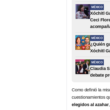
MÉXICO
Xóchitl G
Ceci Flor
acompañ
MÉXICO
¿Quién ga
Xóchitl G
MÉXICO
Claudia S
debate pr
Como definió la mi
cuestionamientos que
elegidos al azahar