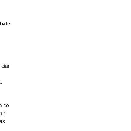
bate
nciar
a
a de
an?
las