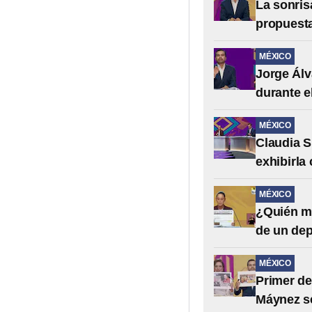
La sonris
propuesta
MÉXICO
Jorge Álv
durante e
MÉXICO
Claudia S
exhibirla
MÉXICO
¿Quién mi
de un dep
MÉXICO
Primer de
Máynez se