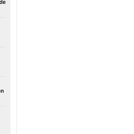
 de
ón