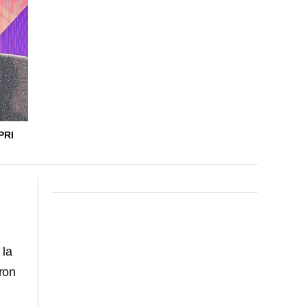
PRI
 la
ron