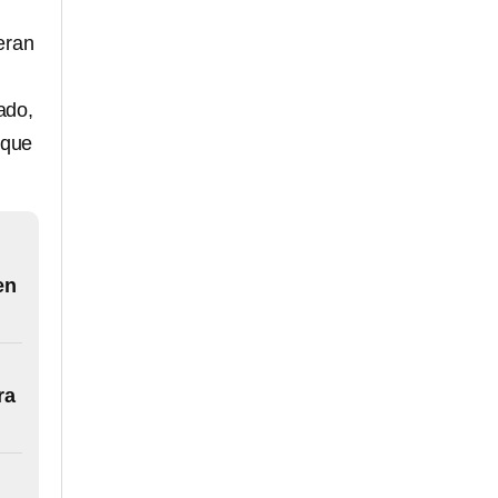
ueran
ado,
 que
en
ra