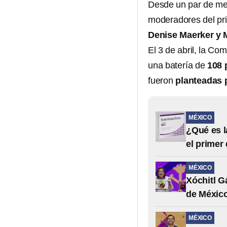
Desde un par de mese
moderadores del pri
Denise Maerker y 
El 3 de abril, la C
una batería de
108 
fueron
planteadas 
MÉXICO
¿Qué es l
el primer
MÉXICO
Xóchitl G
de México
MÉXICO