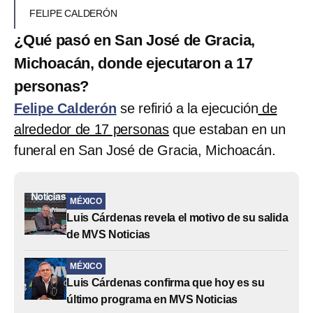
FELIPE CALDERÓN
¿Qué pasó en San José de Gracia,
Michoacán, donde ejecutaron a 17
personas?
Felipe Calderón
se refirió a la ejecución
de
alrededor de 17 personas
que estaban en un
funeral en San José de Gracia, Michoacán.
MÉXICO
Luis Cárdenas revela el motivo de su salida
de MVS Noticias
MÉXICO
Luis Cárdenas confirma que hoy es su
último programa en MVS Noticias