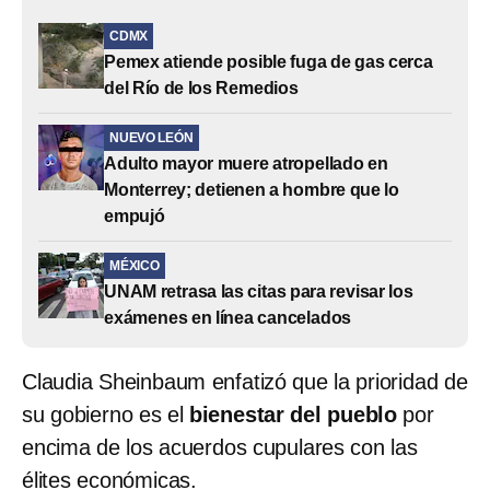
CDMX
Pemex atiende posible fuga de gas cerca
del Río de los Remedios
NUEVO LEÓN
Adulto mayor muere atropellado en
Monterrey; detienen a hombre que lo
empujó
MÉXICO
UNAM retrasa las citas para revisar los
exámenes en línea cancelados
Claudia Sheinbaum enfatizó que la prioridad de
su gobierno es el
bienestar del pueblo
por
encima de los acuerdos cupulares con las
élites económicas.