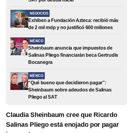
NEGOCIOS
Exhiben a Fundación Azteca: recibió más
de 2 mil mdp y no justificó 600 millones
MÉXICO
Sheinbaum anuncia que impuestos de
Salinas Pliego financiarán beca Gertrudis
Bocanegra
MÉXICO
“Qué bueno que decidieron pagar”:
Sheinbaum sobre adeudos de Salinas
Pliego al SAT
Claudia Sheinbaum cree que Ricardo
Salinas Pliego está enojado por pagar