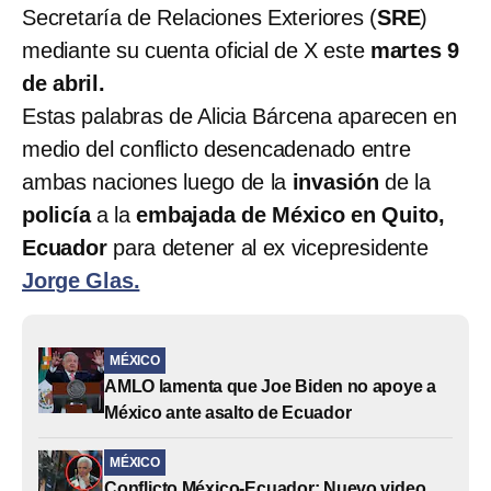
Secretaría de Relaciones Exteriores (
SRE
)
mediante su cuenta oficial de X este
martes 9
de abril.
Estas palabras de Alicia Bárcena aparecen en
medio del conflicto desencadenado entre
ambas naciones luego de la
invasión
de la
policía
a la
embajada de México en Quito,
Ecuador
para detener al ex vicepresidente
Jorge Glas.
MÉXICO
AMLO lamenta que Joe Biden no apoye a
México ante asalto de Ecuador
MÉXICO
Conflicto México-Ecuador: Nuevo video