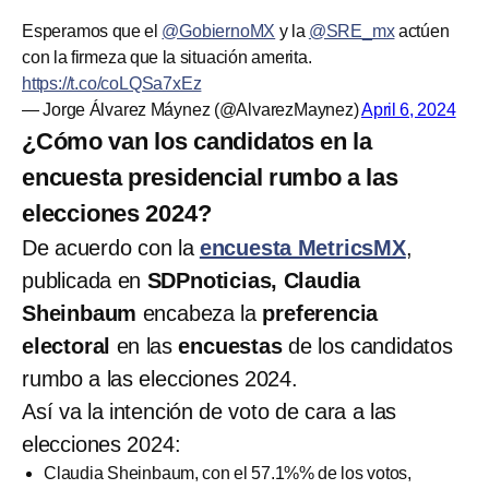
Esperamos que el
@GobiernoMX
y la
@SRE_mx
actúen
con la firmeza que la situación amerita.
https://t.co/coLQSa7xEz
— Jorge Álvarez Máynez (@AlvarezMaynez)
April 6, 2024
¿Cómo van los candidatos en la
encuesta presidencial rumbo a las
elecciones 2024?
De acuerdo con la
encuesta MetricsMX
,
publicada en
SDPnoticias,
Claudia
Sheinbaum
encabeza la
preferencia
electoral
en las
encuestas
de los candidatos
rumbo a las elecciones 2024.
Así va la intención de voto de cara a las
elecciones 2024:
Claudia Sheinbaum, con el 57.1%% de los votos,