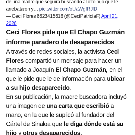
de una madre que seguirá buscando al otro hijo que le
arrebataron y…
pic.twitter.com/oUaWgfRJfD
— Ceci Flores 6623415616 (@CeciPatriciaF)
April 21,
2026
Ceci Flores pide que El Chapo Guzmán
informe paradero de desaparecidos
A través de redes sociales, la activista
Ceci
Flores
compartió un mensaje para hacer un
llamado a Joaquín
El Chapo Guzmán
, en el
que le pide que le de
información para
ubicar
a su hijo desaparecido
.
En su publicación, la madre buscadora incluyó
una imagen de
una carta que escribió
a
mano, en la que le suplicó al fundador del
Cártel de Sinaloa que
le diga dónde está su
hijo
y
otros desaparecidos
.