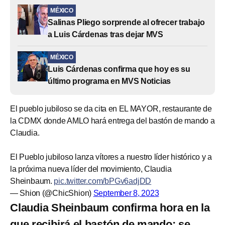
MÉXICO
Salinas Pliego sorprende al ofrecer trabajo
a Luis Cárdenas tras dejar MVS
MÉXICO
Luis Cárdenas confirma que hoy es su
último programa en MVS Noticias
El pueblo jubiloso se da cita en EL MAYOR, restaurante de
la CDMX donde AMLO hará entrega del bastón de mando a
Claudia.
El Pueblo jubiloso lanza vítores a nuestro líder histórico y a
la próxima nueva líder del movimiento, Claudia
Sheinbaum.
pic.twitter.com/bPGv6adjDD
— Shion (@ChicShion)
September 8, 2023
Claudia Sheinbaum confirma hora en la
que recibirá el bastón de mando; se