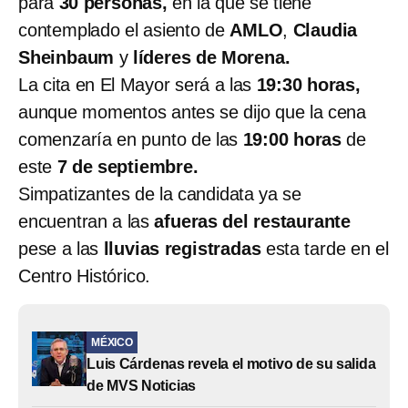
para
30 personas,
en la que se tiene
contemplado el asiento de
AMLO
,
Claudia
Sheinbaum
y
líderes de Morena.
La cita en El Mayor será a las
19:30 horas,
aunque momentos antes se dijo que la cena
comenzaría en punto de las
19:00 horas
de
este
7 de septiembre.
Simpatizantes de la candidata ya se
encuentran a las
afueras del restaurante
pese a las
lluvias registradas
esta tarde en el
Centro Histórico.
MÉXICO
Luis Cárdenas revela el motivo de su salida
de MVS Noticias