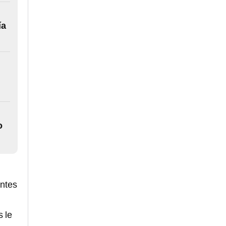
ía
o
antes
s le