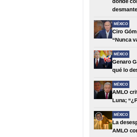
donde con
desmantel
MÉXICO
Ciro Góme
“Nunca va
MÉXICO
Genaro Ga
qué lo de
MÉXICO
AMLO crit
Luna; “¿P
MÉXICO
La desesp
AMLO con 