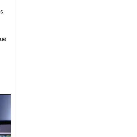
os
que