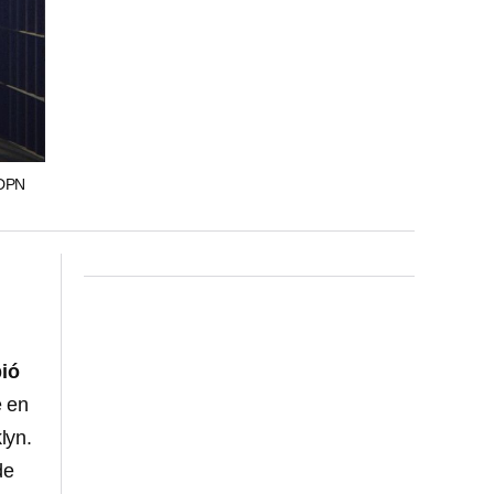
DPN
bió
e en
lyn.
de