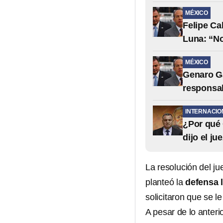
MÉXICO
Felipe Ca
Luna: “No
MÉXICO
Genaro Ga
responsab
INTERNACIO
¿Por qué 
dijo el j
La resolución del j
planteó la
defensa 
solicitaron que se l
A pesar de lo anterio