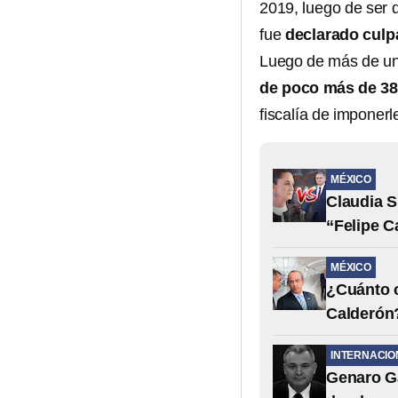
2019, luego de ser 
fue
declarado culp
Luego de más de una 
de poco más de 38
fiscalía de imponer
MÉXICO
Claudia S
“Felipe C
MÉXICO
¿Cuánto c
Calderón
INTERNACIO
Genaro Ga