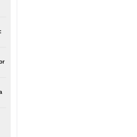
:
or
a