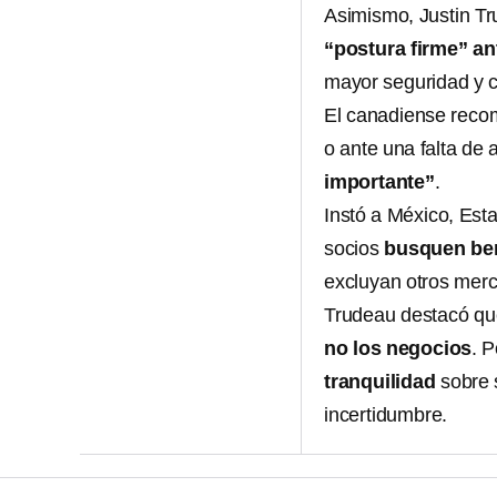
Asimismo, Justin T
“postura firme” a
mayor seguridad y c
El canadiense recom
o ante una falta de
importante”
.
Instó a México, Es
socios
busquen be
excluyan otros merc
Trudeau destacó q
no los negocios
. P
tranquilidad
sobre s
incertidumbre.