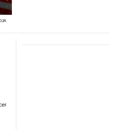
OJA
cer