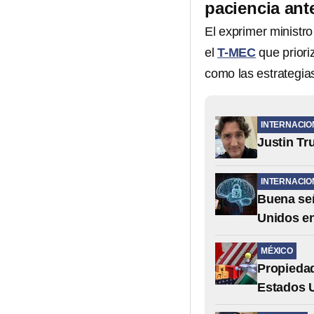
paciencia ant
El exprimer ministr
el
T-MEC
que priori
como las estrategia
INTERNACIO
Justin Tr
INTERNACIO
Buena señ
Unidos en
MÉXICO
Propiedad
Estados 