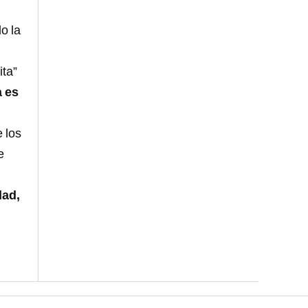
o la
ita”
a es
 los
e
dad,