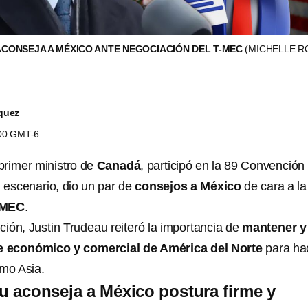
ACONSEJA A MÉXICO ANTE NEGOCIACIÓN DEL T-MEC
(MICHELLE R
quez
:00 GMT-6
xprimer ministro de
Canadá
, participó en la 89 Convención
l escenario, dio un par de
consejos a México
de cara a la
-MEC
.
ción, Justin Trudeau reiteró la importancia de
mantener y
ue económico y comercial de América del Norte
para ha
omo Asia.
u aconseja a México postura firme y