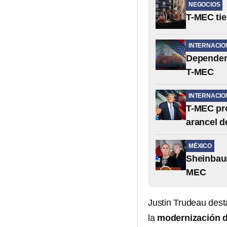
NEGOCIOS
T-MEC tie
INTERNACIO
Dependenc
T-MEC
INTERNACIO
T-MEC pr
arancel 
MÉXICO
Sheinbaum
MEC
Justin Trudeau dest
la
modernización 