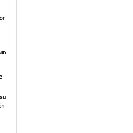
NID
e
 su
ón