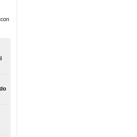
 con
l
ado