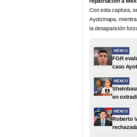
repatriación a Méx
Con esta captura, 
Ayotzinapa, mientra
la desaparición forz
MÉXICO
FGR evalú
caso Ayo
MÉXICO
Sheinbaum
en extrad
MÉXICO
Roberto V
rechazad