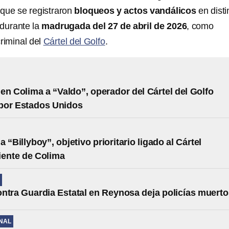
que se registraron
bloqueos y actos vandálicos
en disti
 durante la
madrugada del 27 de abril de 2026
, como
riminal del
Cártel del Golfo
.
en Colima a “Valdo”, operador del Cártel del Golfo
por Estados Unidos
 “Billyboy”, objetivo prioritario ligado al Cártel
iente de Colima
ntra Guardia Estatal en Reynosa deja policías muerto
NAL