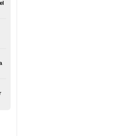
el
a
r