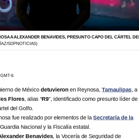
NOSA A ALEXANDER BENAVIDES, PRESUNTO CAPO DEL CÁRTEL DE
ÍAZ/SDPNOTICIAS)
22 GMT-6
bierno de México
detuvieron
en Reynosa,
Tamaulipas
, a
es Flores
, alias “
R9
”, identificado como presunto líder de
ártel del Golfo.
nosa fue realizado por elementos de la
Secretaría de la
 Guardia Nacional y la Fiscalía estatal.
Alexander Benavides
, la Vocería de Seguridad de