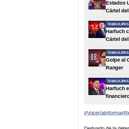
Estados U
Cártel de
TAMAULIPAS
Harfuch c
Cártel de
TAMAULIPAS
Golpe al 
Ranger
TAMAULIPAS
Harfuch 
financiero
#VoceríaInforma
#R
Derivado de la deten