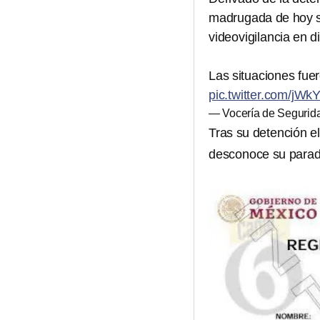
madrugada de hoy se
videovigilancia en d
Las situaciones fu
pic.twitter.com/jW
— Vocería de Seguri
Tras su detención e
desconoce su parade