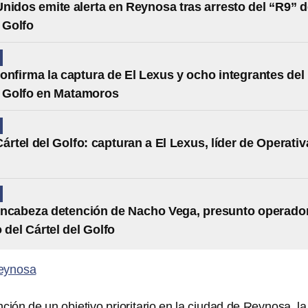
nidos emite alerta en Reynosa tras arresto del “R9” d
l Golfo
onfirma la captura de El Lexus y ocho integrantes del
l Golfo en Matamoros
Cártel del Golfo: capturan a El Lexus, líder de Operativ
encabeza detención de Nacho Vega, presunto operado
 del Cártel del Golfo
eynosa
ción de un objetivo prioritario en la ciudad de Reynosa, la