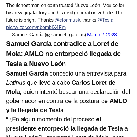
The richest man on earth trusted Nuevo León, México for
his new gigafactory and his next generation vehicle. The
future is bright. Thanks
@elonmusk
, thanks
@Tesla
pic.twitter.com/nbbmbiX4Fm
— Samuel García (@samuel_garcias)
March 2, 2023
Samuel García contradice a Loret de
Mola: AMLO no entorpeció llegada de
Tesla a Nuevo León
Samuel García
concedió una entrevista para
Latinus
que llevó a cabo
Carlos Loret de
Mola
, quien intentó buscar una declaración del
gobernador en contra de la postura de
AMLO
y la llegada de Tesla
.
“¿En algún momento del proceso
el
presidente entorpeció la llegada de Tesla
a