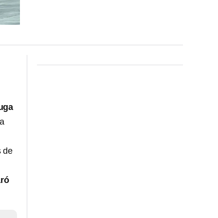
fuga
ma
 de
aró