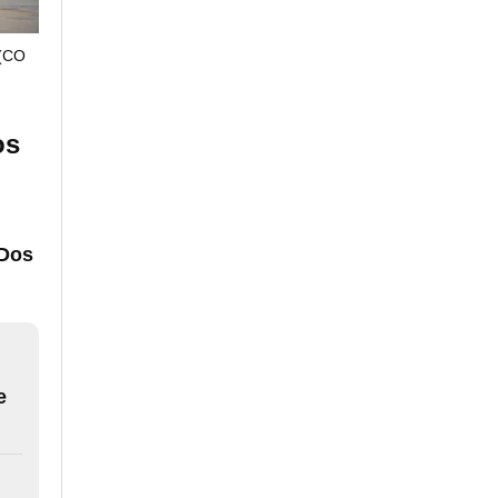
(CO
os
 Dos
e