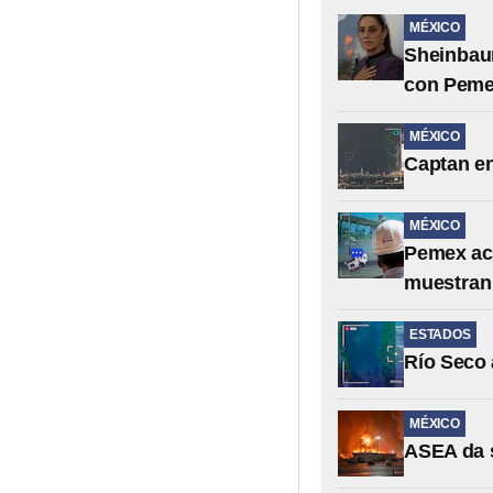
MÉXICO
Sheinbaum
con Pem
MÉXICO
Captan en
MÉXICO
Pemex ac
muestran
ESTADOS
Río Seco 
MÉXICO
ASEA da 