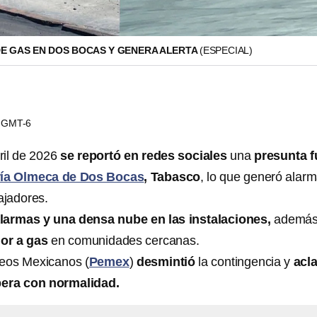
E GAS EN DOS BOCAS Y GENERA ALERTA
(ESPECIAL)
07 GMT-6
ril de 2026
se reportó en redes sociales
una
presunta 
ría Olmeca de Dos Bocas
, Tabasco
, lo que generó alar
ajadores.
larmas y una densa nube en las instalaciones,
además
lor a gas
en comunidades cercanas.
leos Mexicanos (
Pemex
)
desmintió
la contingencia y
acl
pera con normalidad.