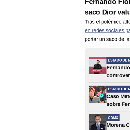
Fernando Flor
saco Dior val
Tras el polémico al
en redes sociales p
portar un saco de l
ESTADO DE 
Fernando 
controver
ESTADO DE 
Caso Mete
sobre Fe
CDMX
Morena C