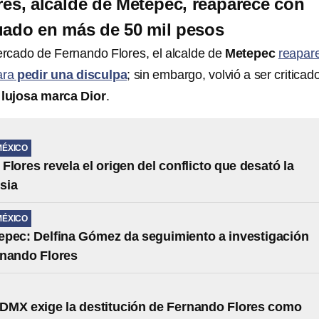
es, alcalde de Metepec, reaparece con
uado en más de 50 mil pesos
tercado de Fernando Flores, el alcalde de
Metepec
reapar
ara
pedir una disculpa
; sin embargo, volvió a ser criticad
a
lujosa marca Dior
.
MÉXICO
Flores revela el origen del conflicto que desató la
sia
MÉXICO
pec: Delfina Gómez da seguimiento a investigación
rnando Flores
DMX exige la destitución de Fernando Flores como