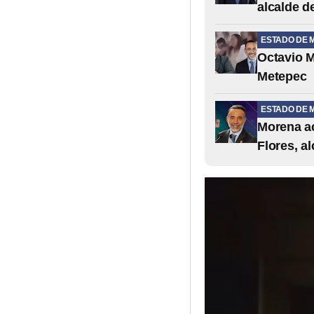
alcalde d
ESTADO DE 
Octavio M
Metepec
ESTADO DE 
Morena ac
Flores, a