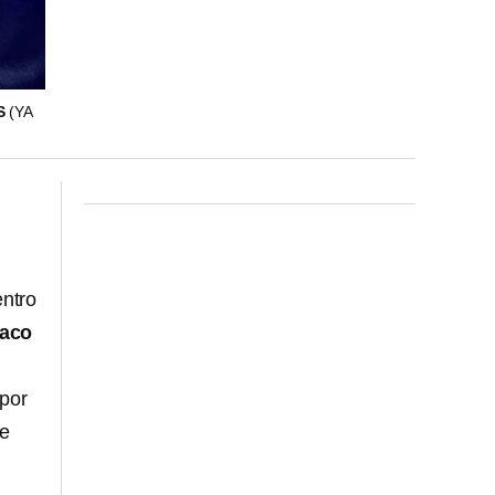
S
(YA
entro
aco
 por
de