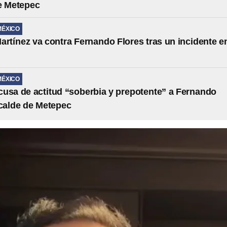
e Metepec
MÉXICO
artínez va contra Fernando Flores tras un incidente e
MÉXICO
usa de actitud “soberbia y prepotente” a Fernando
lcalde de Metepec