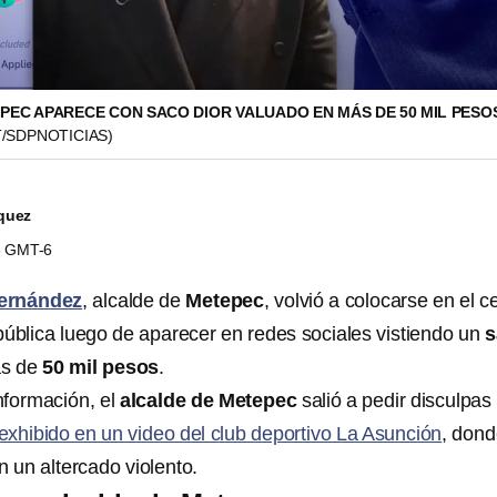
PEC APARECE CON SACO DIOR VALUADO EN MÁS DE 50 MIL PESO
/SDPNOTICIAS)
quez
23 GMT-6
Fernández
, alcalde de
Metepec
, volvió a colocarse en el c
pública luego de aparecer en redes sociales vistiendo un
s
ás de
50 mil pesos
.
nformación, el
alcalde de Metepec
salió a pedir disculpas
exhibido en un video del club deportivo La Asunción
, don
n un altercado violento.