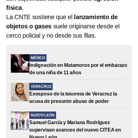
física
.
La CNTE sostiene que el
lanzamiento de
objetos o gases
suele originarse desde el
cerco policial y no desde sus filas.
MÉXICO
Indignación en Matamoros por el embarazo
de una niña de 11 años
VERACRUZ
Exesposo de la tesorera de Veracruz la
acusa de presunto abuso de poder
NUEVO LEÓN
Samuel García y Mariana Rodríguez
supervisan avances del nuevo CITEA en
Nuevo León