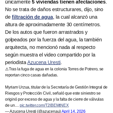
únicamente
5 viviendas tienen afectaciones
.
No se trata de daños estructurares, dijo, sino
de
filtración de agua
, la cual alcanzó una
altura de aproximadamente 30 centímetros.
De los autos que fueron arrastrados y
golpeados por la fuerza del agua, la también
arquitecta, no mencionó nada al respecto
según muestra el video compartido por la
periodista
Azucena Uresti
.
⚠️Tras la fuga de agua en la colonia Torres de Potrero, se
reportan cinco casas dañadas.
Myriam Urzua, titular de la Secretaría de Gestión Integral de
Riesgos y Protección Civil, señaló que este siniestro se
originó por exceso de agua y la falta de cierre de válvulas
de un…
pic.twitter.com/T2lBEMtNEX
— Azucena Uresti (@azucenau)
April 14, 2026