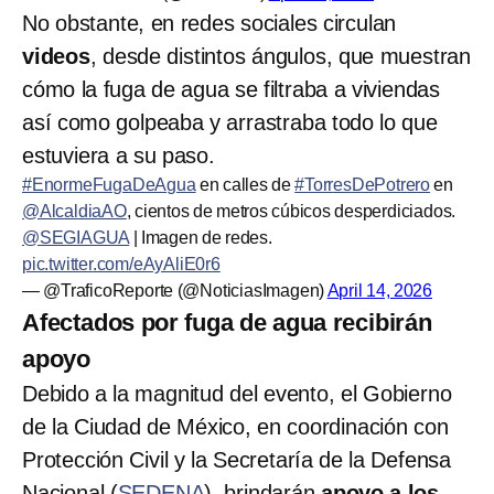
No obstante, en redes sociales circulan
videos
, desde distintos ángulos, que muestran
cómo la fuga de agua se filtraba a viviendas
así como golpeaba y arrastraba todo lo que
estuviera a su paso.
#EnormeFugaDeAgua
en calles de
#TorresDePotrero
en
@AlcaldiaAO
, cientos de metros cúbicos desperdiciados.
@SEGIAGUA
| Imagen de redes.
pic.twitter.com/eAyAliE0r6
— @TraficoReporte (@NoticiasImagen)
April 14, 2026
Afectados por fuga de agua recibirán
apoyo
Debido a la magnitud del evento, el Gobierno
de la Ciudad de México, en coordinación con
Protección Civil y la Secretaría de la Defensa
Nacional (
SEDENA
), brindarán
apoyo a los