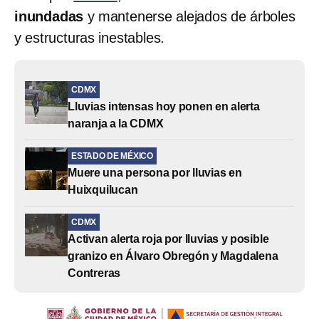
inundadas
y mantenerse alejados de árboles
y estructuras inestables.
CDMX
Lluvias intensas hoy ponen en alerta
naranja a la CDMX
ESTADO DE MÉXICO
Muere una persona por lluvias en
Huixquilucan
CDMX
Activan alerta roja por lluvias y posible
granizo en Álvaro Obregón y Magdalena
Contreras