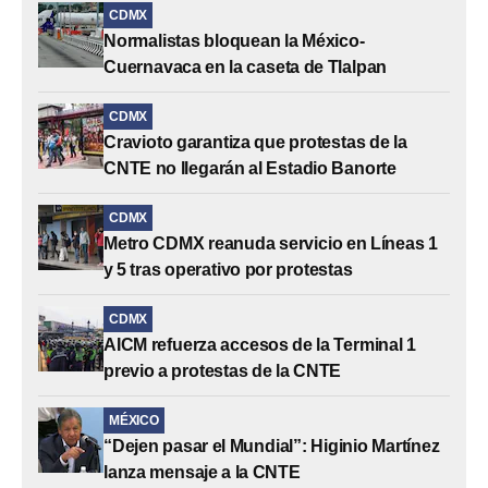
CDMX
Normalistas bloquean la México-
Cuernavaca en la caseta de Tlalpan
CDMX
Cravioto garantiza que protestas de la
CNTE no llegarán al Estadio Banorte
CDMX
Metro CDMX reanuda servicio en Líneas 1
y 5 tras operativo por protestas
CDMX
AICM refuerza accesos de la Terminal 1
previo a protestas de la CNTE
MÉXICO
“Dejen pasar el Mundial”: Higinio Martínez
lanza mensaje a la CNTE