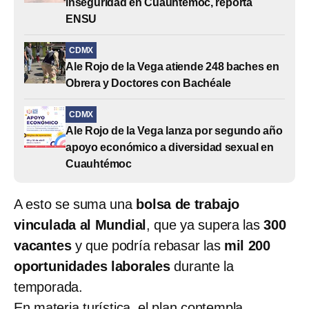
inseguridad en Cuauhtémoc, reporta
ENSU
CDMX
Ale Rojo de la Vega atiende 248 baches en
Obrera y Doctores con Bachéale
CDMX
Ale Rojo de la Vega lanza por segundo año
apoyo económico a diversidad sexual en
Cuauhtémoc
A esto se suma una
bolsa de trabajo
vinculada al Mundial
, que ya supera las
300
vacantes
y que podría rebasar las
mil 200
oportunidades laborales
durante la
temporada.
En materia turística, el plan contempla