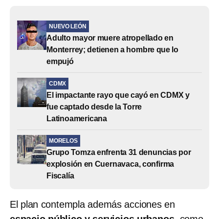
NUEVO LEÓN
Adulto mayor muere atropellado en
Monterrey; detienen a hombre que lo
empujó
CDMX
El impactante rayo que cayó en CDMX y
fue captado desde la Torre
Latinoamericana
MORELOS
Grupo Tomza enfrenta 31 denuncias por
explosión en Cuernavaca, confirma
Fiscalía
El plan contempla además acciones en
espacio público y servicios urbanos
, como