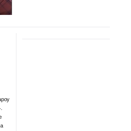
apoy
.
e
la