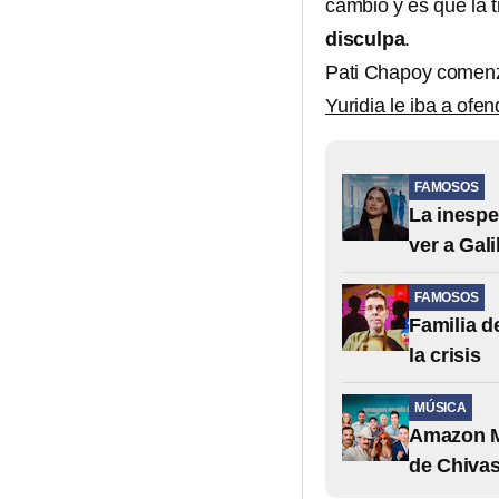
cambió y es que la 
disculpa
.
Pati Chapoy comenz
Yuridia le iba a ofen
FAMOSOS
La inespe
ver a Gali
FAMOSOS
Familia d
la crisis
MÚSICA
Amazon Mu
de Chiva