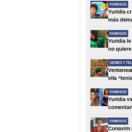
FAMOSOS
Yuridia c
más dem
FAMOSOS
Yuridia l
no quiere
SERIES Y TE
Ventanean
ella “ten
FAMOSOS
Yuridia v
comentari
FAMOSOS
Conavim s