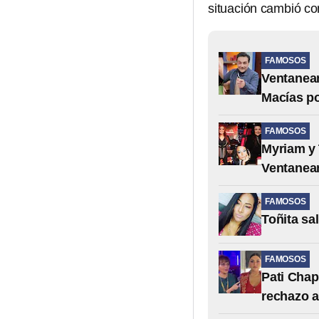
situación cambió c
FAMOSOS
Ventanean
Macías po
FAMOSOS
Myriam y 
Ventanean
FAMOSOS
Toñita sa
FAMOSOS
Pati Chap
rechazo 