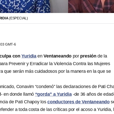
RIDIA
(ESPECIAL)
6:03 GMT-6
sculpa con
Yuridia
en
Ventaneando
por
presión
de la
ara Prevenir y Erradicar la Violencia Contra las Mujeres
ra que serán más cuidadosos por la manera en la que se
unicado, Conavim “condenó” las declaraciones de Pati Ch
d- en donde llamó
“gorda” a Yuridia
-de 36 años de edad-
ncia de Pati Chapoy los
conductores de Ventaneando
s
fender a toda costa de las críticas por el acoso a Yuridia, 