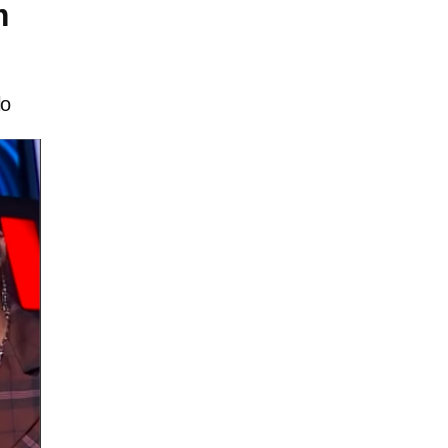
m
r
lo