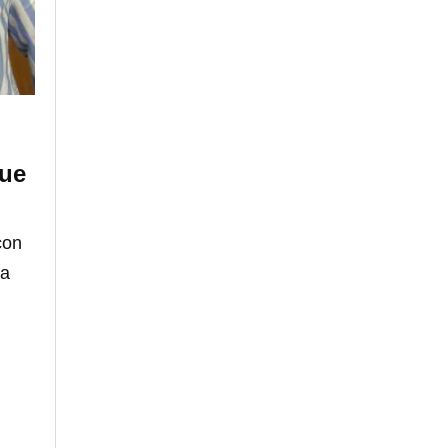
que
con
la