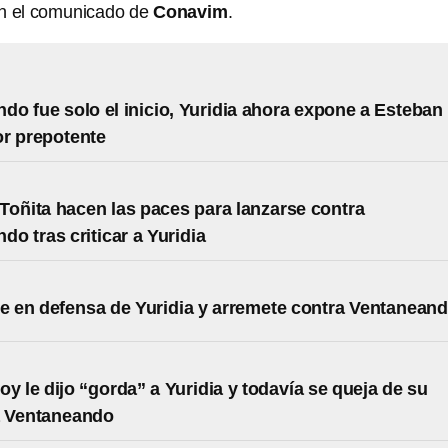
on el comunicado de
Conavim
.
do fue solo el inicio, Yuridia ahora expone a Esteban
r prepotente
Toñita hacen las paces para lanzarse contra
do tras criticar a Yuridia
le en defensa de Yuridia y arremete contra Ventanean
oy le dijo “gorda” a Yuridia y todavía se queja de su
a Ventaneando