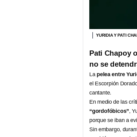
YURIDIA Y PATI CH
Pati Chapoy o
no se detendr
La
pelea entre Yur
el Escorpión Dorado
cantante.
En medio de las crí
“gordofóbicos”
, Y
porque se iban a ev
Sin embargo, durant