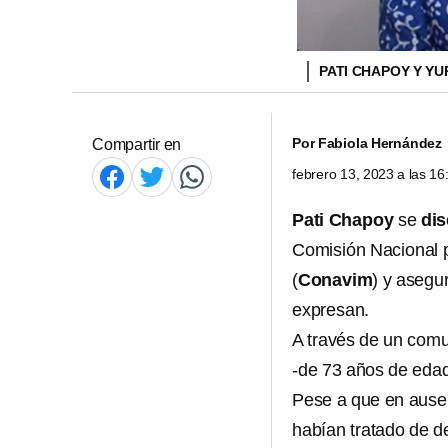
PATI CHAPOY Y YU
Por
Fabiola Hernández
Compartir en
febrero 13, 2023 a las 1
Pati Chapoy
se
di
Comisión Nacional p
(
Conavim
) y asegu
expresan.
A través de un com
-de 73 años de eda
Pese a que en ause
habían tratado de de