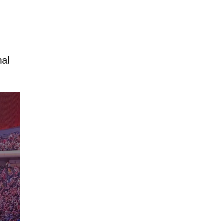
e
nal