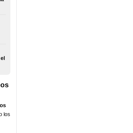
el
Los
Los
o los