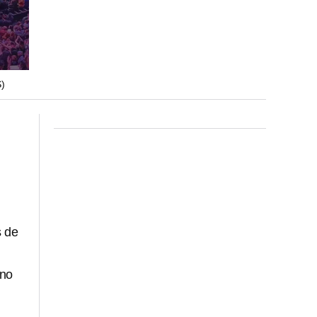
)
s de
 no