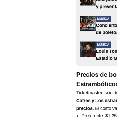
y prevent
MÚSICA
Concierto
de boleto
MÚSICA
Louis Tom
Estadio 
Precios de bo
Estrambóticos
Ticketmaster, sitio 
Cafres y Los estr
precios
. El costo v
Preferente: $1,3