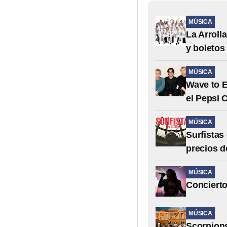
MÚSICA
La Arroll
y boletos
MÚSICA
Wave to E
el Pepsi 
MÚSICA
Surfistas
precios d
MÚSICA
Concierto
MÚSICA
Scorpions