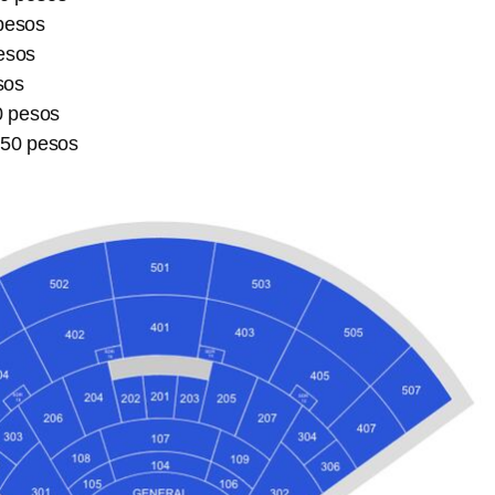
pesos
esos
sos
0 pesos
450 pesos