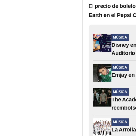
El
precio de bolet
Earth en el Pepsi 
MÚSICA
Disney en
Auditorio
MÚSICA
Emjay en 
MÚSICA
The Acade
reembols
MÚSICA
La Arroll