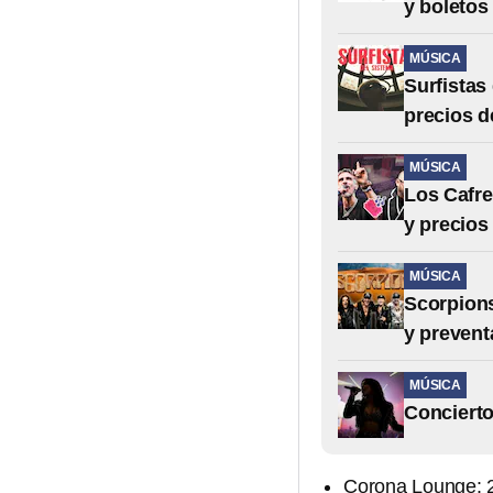
y boletos
MÚSICA
Surfistas
precios d
MÚSICA
Los Cafre
y precios
MÚSICA
Scorpions
y prevent
MÚSICA
Concierto
Corona Lounge: 2