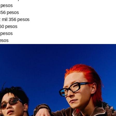
8 pesos
 356 pesos
2 mil 356 pesos
860 pesos
 pesos
esos