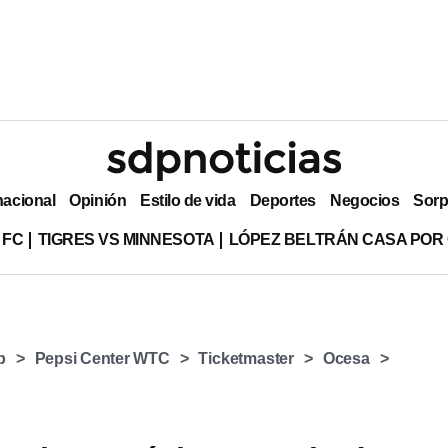
nacional
Opinión
Estilo de vida
Deportes
Negocios
Sorp
 FC
TIGRES VS MINNESOTA
LÓPEZ BELTRÁN CASA POR
p
Pepsi Center WTC
Ticketmaster
Ocesa