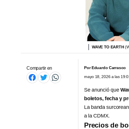
WAVE TO EARTH
(
Por
Eduardo Carrasco
Compartir en
mayo 18, 2026 a las 19:
Se anunció que
Wav
boletos, fecha y p
La banda surcoreana
a la CDMX.
Precios de bo