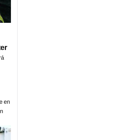
ter
rá
e en
en