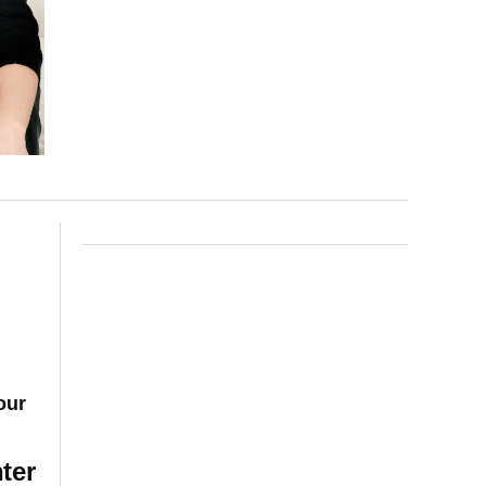
our
ter