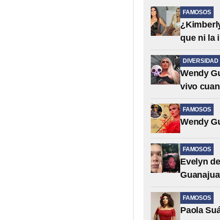
FAMOSOS
¿Kimberly
que ni la 
DIVERSIDAD
Wendy Gue
vivo cua
FAMOSOS
Wendy Gue
FAMOSOS
Evelyn de
Guanajua
FAMOSOS
Paola Suá