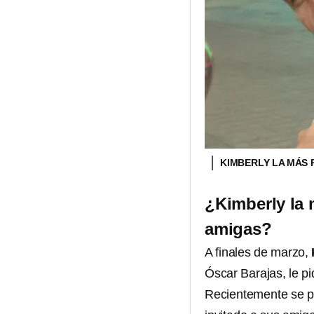
KIMBERLY LA MÁS
¿Kimberly la 
amigas?
A finales de marzo,
Óscar Barajas, le pi
Recientemente se pe