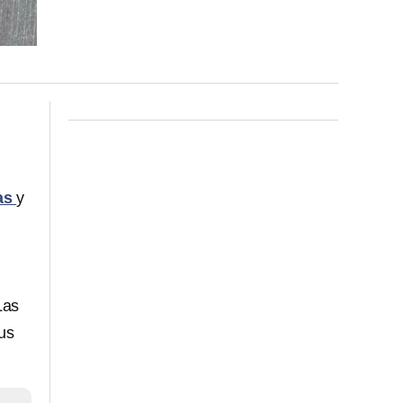
as
y
Las
sus