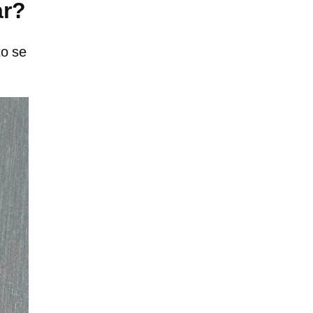
ar?
to se