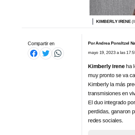
KIMBERLY IRENE
(
Por
Andrea Pons
Itzel 
Compartir en
mayo 19, 2023 a las 17:
Kimberly Irene
ha 
muy pronto se va ca
Kimberly la más pre
transmisiones en v
El duo integrado po
perdidas, ganaron p
redes sociales.