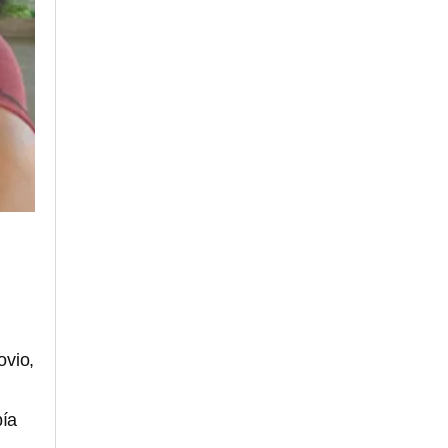
ovio,
bía