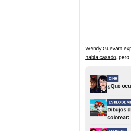
Wendy Guevara expr
había casado
, pero
CINE
¿Qué ocur
ESTILO DE V
Dibujos d
colorear: 