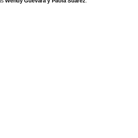
as
Wendy Guevara y Paola Suárez
.