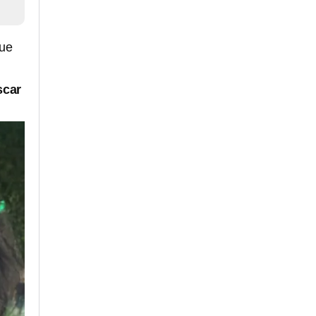
que
scar