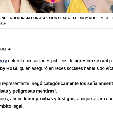
ONDE A DENUNCIA POR AGRESIÓN SEXUAL DE RUBY ROSE
(MICHE
IAS)
56 GMT-6
erry
enfrenta acusaciones públicas de
agresión sexual
p
by Rose
, quien aseguró en redes sociales haber sido
víc
su representante,
negó categóricamente los señalamien
lsas y peligrosas mentiras
”.
años, afirmó
tener pruebas y testigos
, aunque aclaró qu
ámbito legal.