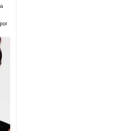
ta
 por