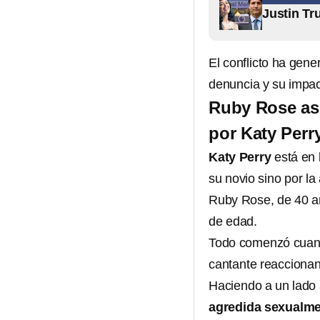
Justin Tr
El conflicto ha gen
denuncia y su impac
Ruby Rose as
por Katy Perr
Katy Perry
está en 
su novio sino por l
Ruby Rose, de 40 añ
de edad.
Todo comenzó cuando
cantante reacciona
Haciendo a un lado 
agredida sexualme