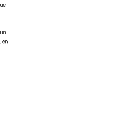
que
 un
a en