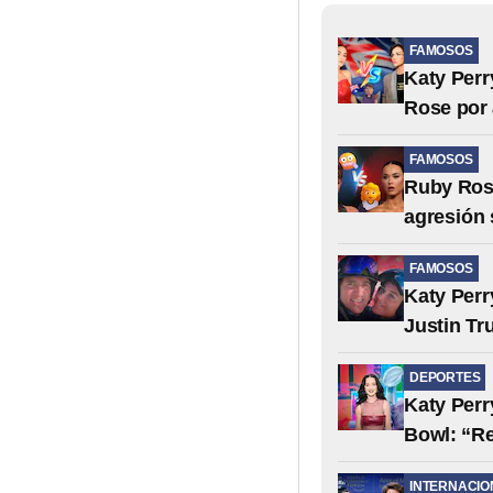
FAMOSOS
Katy Perr
Rose por 
FAMOSOS
Ruby Rose
agresión 
FAMOSOS
Katy Perr
Justin Tr
DEPORTES
Katy Perr
Bowl: “R
INTERNACIO