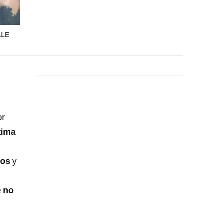
LLE
or
tima
tos
y
e
no