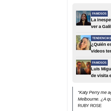
FAMOSOS
La inespe
ver a Gali
TENDENCIA
¿Quién es
videos te
FAMOSOS
Luis Migu
de visita
“Katy Perry me a
Melbourne. ¿A qui
RUBY ROSE