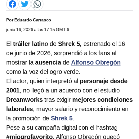
Por
Eduardo Carrasco
junio 16, 2026 a las 17:15 GMT-6
El
tráiler latin
o de
Shrek 5
, estrenado el 16
de junio de 2026, sorprendió a los fans al
mostrar la
ausencia
de
Alfonso Obregón
como la voz del ogro verde.
El actor, quien interpretó al
personaje desde
2001
, no llegó a un acuerdo con el estudio
Dreamworks
tras exigir
mejores condiciones
laborales
, mayor salario y reconocimiento en
la promoción de
Shrek 5
.
Pese a su campaña digital con el hashtag
#miogrofavorito
, Alfonso Obregón quedó