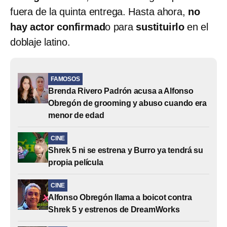
fuera de la quinta entrega. Hasta ahora,
no
hay actor confirmad
o para
sustituirlo
en el
doblaje latino.
FAMOSOS
Brenda Rivero Padrón acusa a Alfonso
Obregón de grooming y abuso cuando era
menor de edad
CINE
Shrek 5 ni se estrena y Burro ya tendrá su
propia película
CINE
Alfonso Obregón llama a boicot contra
Shrek 5 y estrenos de DreamWorks