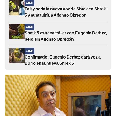
CINE
Faisy sería la nueva voz de Shrek en Shrek
5 y sustituiría a Alfonso Obregón
CINE
Shrek 5 estrena tráiler con Eugenio Derbez,
pero sin Alfonso Obregón
CINE
Confirmado: Eugenio Derbez dará voz a
Burro en la nueva Shrek 5