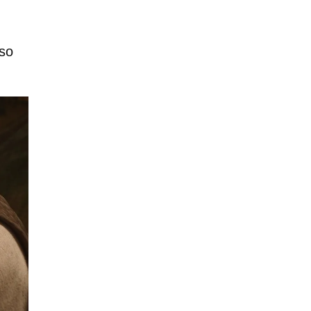
nso
.