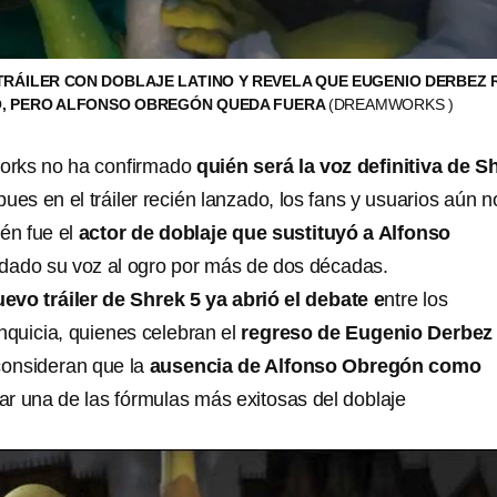
TRÁILER CON DOBLAJE LATINO Y REVELA QUE EUGENIO DERBEZ 
, PERO ALFONSO OBREGÓN QUEDA FUERA
(DREAMWORKS )
rks no ha confirmado
quién será la voz definitiva de S
 pues en el tráiler recién lanzado, los fans y usuarios aún n
ién fue el
actor de doblaje que sustituyó a Alfonso
dado su voz al ogro por más de dos décadas.
uevo tráiler de Shrek 5 ya abrió el debate e
ntre los
nquicia, quienes celebran el
regreso de Eugenio Derbez
consideran que la
ausencia de Alfonso Obregón como
r una de las fórmulas más exitosas del doblaje