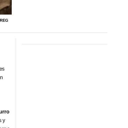
 REG
es
én
urro
s y