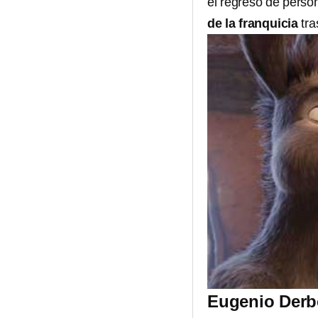
el regreso de person
de la franquicia
tr
Eugenio Derbe