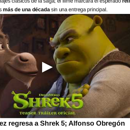
ajes clásicos de la saga; el filme marcará el esperado
ret
as
más de una década
sin una entrega principal.
z regresa a Shrek 5; Alfonso Obregón