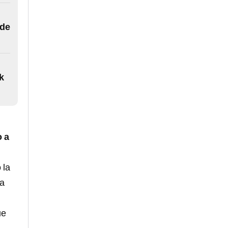
 de
k
o a
 la
ta
ue