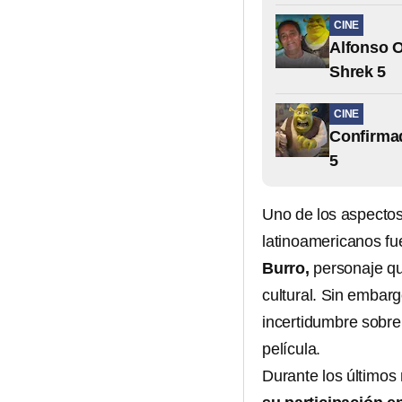
CINE
Alfonso O
Shrek 5
CINE
Confirmad
5
Uno de los aspectos
latinoamericanos f
Burro,
personaje qu
cultural. Sin embarg
incertidumbre sobre 
película.
Durante los último