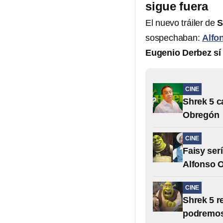
sigue fuera
El nuevo tráiler de
S
sospechaban:
Alfo
Eugenio Derbez sí
CINE
Shrek 5 c
Obregón
CINE
Faisy ser
Alfonso 
CINE
Shrek 5 r
podremos 