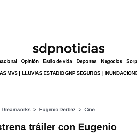
nacional
Opinión
Estilo de vida
Deportes
Negocios
Sorp
AS MVS
LLUVIAS ESTADIO GNP SEGUROS
INUNDACION
Dreamworks
Eugenio Derbez
Cine
strena tráiler con Eugenio