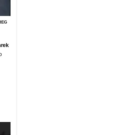
REG
hrek
o