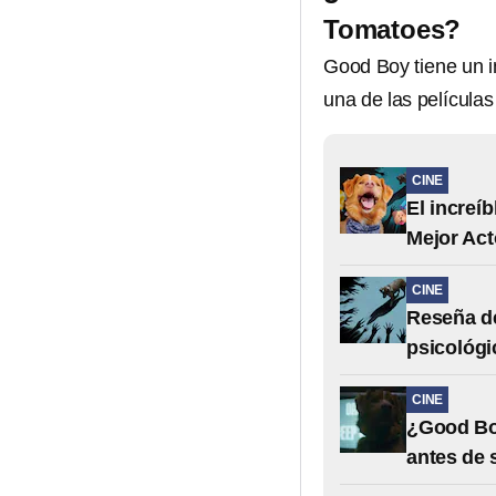
Tomatoes?
Good Boy tiene un i
una de las película
CINE
El increí
Mejor Act
CINE
Reseña de
psicológi
CINE
¿Good Boy
antes de s