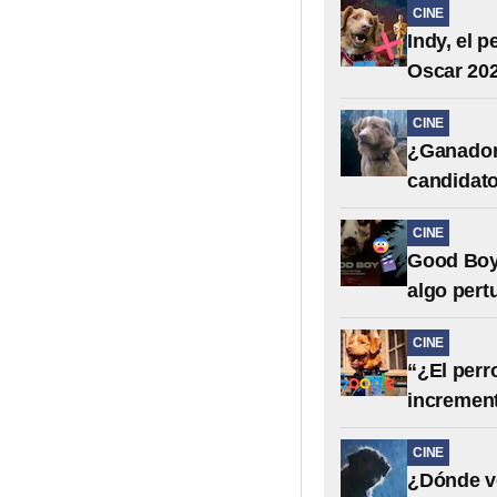
CINE
Indy, el 
Oscar 20
CINE
¿Ganador 
candidato
CINE
Good Boy:
algo pert
CINE
“¿El per
incrementó
CINE
¿Dónde ve