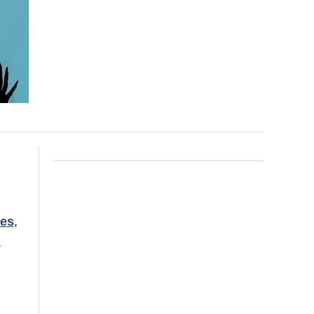
oes
,
.
.