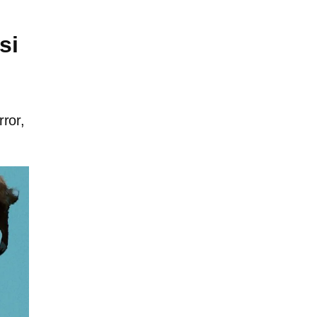
si
rror,