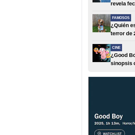
revela fe
FAMOSOS
¿Quién es
terror de
CINE
¿Good Boy
sinopsis 