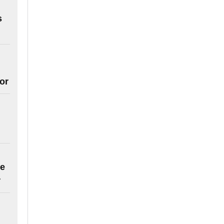
s
or
se
r