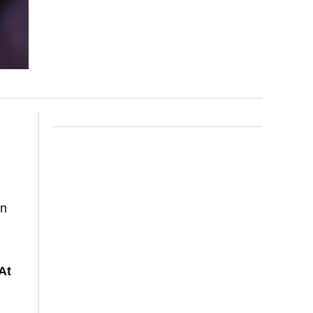
un
At