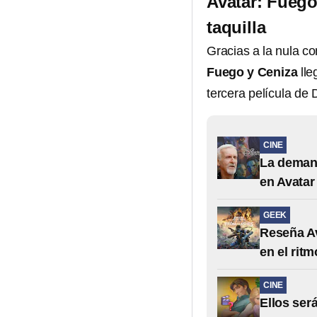
Avatar: Fuego
taquilla
Gracias a la nula c
Fuego y Ceniza
lle
tercera película de 
CINE
La deman
en Avatar
GEEK
Reseña Av
en el rit
CINE
Ellos ser