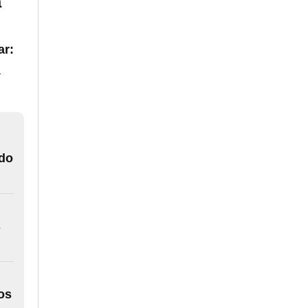
a
ar:
a
ado
s
os