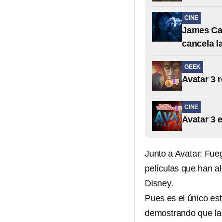
CINE
James Cam
cancela l
GEEK
Avatar 3 
CINE
Avatar 3 
Junto a Avatar: Fu
películas que han a
Disney.
Pues es el único es
demostrando que la