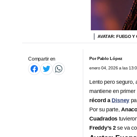
AVATAR: FUEGO Y
Por
Pablo López
Compartir en
enero 04, 2026 a las 13
Lento pero seguro, a
mantiene en primer 
récord a
Disney
pa
Por su parte,
Anaco
Cuadrados
tuviero
Freddy’s 2
se va co