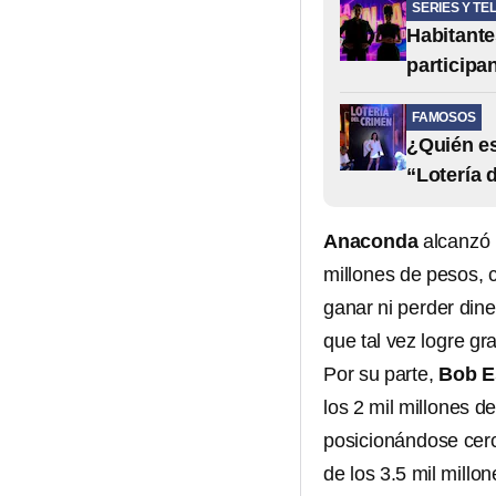
SERIES Y TE
Habitante
participa
FAMOSOS
¿Quién es
“Lotería 
Anaconda
alcanzó 
millones de pesos, c
ganar ni perder dine
que tal vez logre gr
Por su parte,
Bob E
los 2 mil millones 
posicionándose cerca
de los 3.5 mil mill