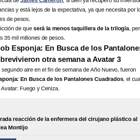
ícula de
James Cameron
; si bien ya recuperó su inversió
cias y está lejos de la expectativa, ya que necesita por l
es de pesos.
icción de que
será la menos taquillera de la trilogía
, pe
s 35 mil millones de pesos.
ob Esponja: En Busca de los Pantalone
revivieron otra semana a Avatar 3
 segundo aire en el fin de semana de Año Nuevo, fueron
sponja: En Busca de los Pantalones Cuadrados
, el cua
a Avatar: Fuego y Ceniza.
rada reacción de la enfermera del cirujano plástico al
lea Montijo