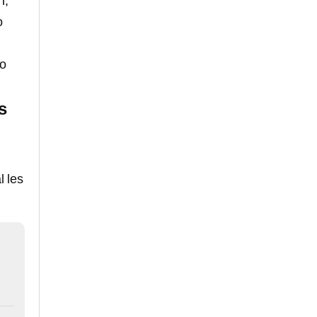
n,
o
ro
s
l les