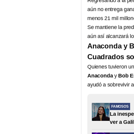
Regresando a la pel
aún no entrega ganan
menos 21 mil millon
Se mantiene la pred
aún así alcanzará lo
Anaconda y B
Cuadrados sob
Quienes tuvieron un
Anaconda
y
Bob E
ayudó a sobrevivir 
FAMOSOS
La inespe
ver a Gali