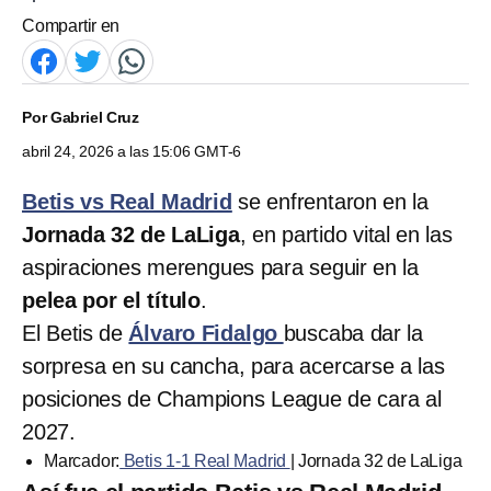
Compartir en
Por
Gabriel Cruz
abril 24, 2026 a las 15:06 GMT-6
Betis vs Real Madrid
se enfrentaron en la
Jornada 32 de LaLiga
, en partido vital en las
aspiraciones merengues para seguir en la
pelea por el título
.
El Betis de
Álvaro Fidalgo
buscaba dar la
sorpresa en su cancha, para acercarse a las
posiciones de Champions League de cara al
2027.
Marcador:
Betis 1-1 Real Madrid
| Jornada 32 de LaLiga