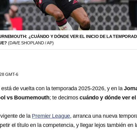
URNEMOUTH: ¿CUÁNDO Y DÓNDE VER EL INICIO DE LA TEMPORAD
GUE?
(DAVE SHOPLAND / AP)
4:28 GMT-6
está de vuelta con la temporada 2025-2026, y en la
Jorn
ool vs Bournemouth
; te decimos
cuándo y dónde ver el
vigente de la
Premier League
, arranca una nueva tempor
petir el título en la competencia, y llegar lejos también en l
.