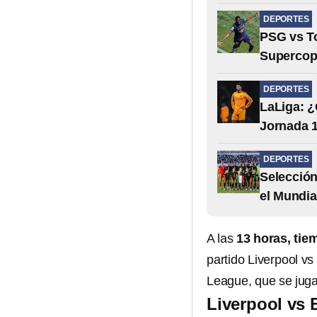
DEPORTES
PSG vs To
Supercop
DEPORTES
LaLiga: ¿
Jornada 
DEPORTES
Selección
el Mundia
A las
13 horas, tie
partido Liverpool v
League, que se juga
Liverpool vs 