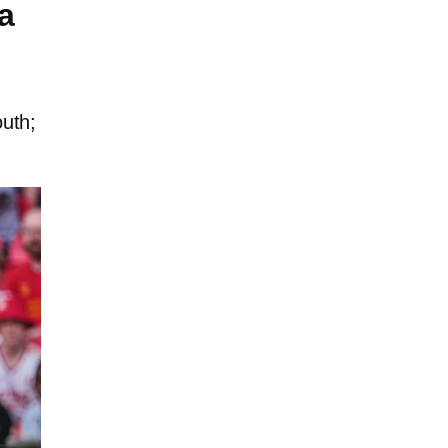
a
uth;