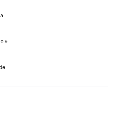
la
do 9
 de