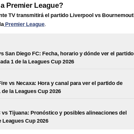
la Premier League?
nte TV transmitirá el partido Liverpool vs Bournemou
la
Premier League
.
s San Diego FC: Fecha, horario y dónde ver el partido
nada 1 de la Leagues Cup 2026
ire vs Necaxa: Hora y canal para ver el partido de
 de la Leagues Cup 2026
 vs Tijuana: Pronóstico y posibles alineaciones del
de Leagues Cup 2026