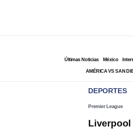
Últimas Noticias
México
Inter
AMÉRICA VS SAN DI
DEPORTES
Premier League
Liverpoo