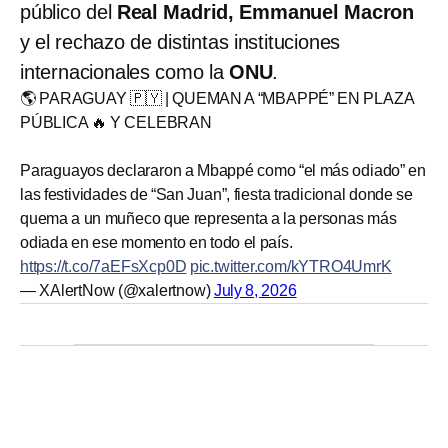
público del
Real Madrid, Emmanuel Macron
y el rechazo de distintas instituciones
internacionales como la
ONU
.
🌎 PARAGUAY 🇵🇾 | QUEMAN A “MBAPPÉ” EN PLAZA
PÚBLICA 🔥 Y CELEBRAN
Paraguayos declararon a Mbappé como “el más odiado” en
las festividades de “San Juan”, fiesta tradicional donde se
quema a un muñeco que representa a la personas más
odiada en ese momento en todo el país.
https://t.co/7aEFsXcp0D
pic.twitter.com/kYTRO4UmrK
— XAlertNow (@xalertnow)
July 8, 2026