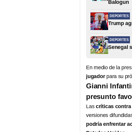
Balogun
DEPORTES
Trump agr
DEPORTES
Senegal s
En medio de la pres
jugador
para su pró
Gianni Infant
presunto favo
Las
críticas contr
versiones difundida
podría enfrentar a