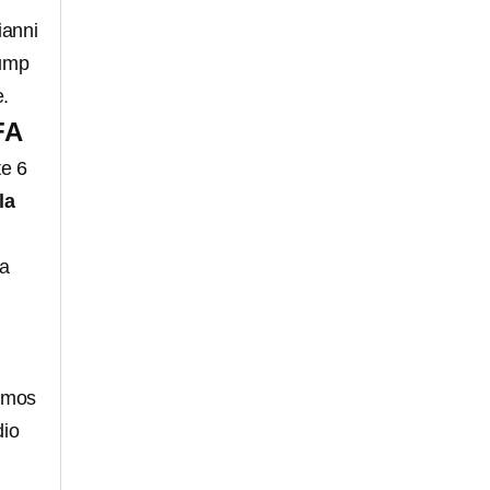
ianni
rump
e.
FA
te 6
la
ha
ismos
dio