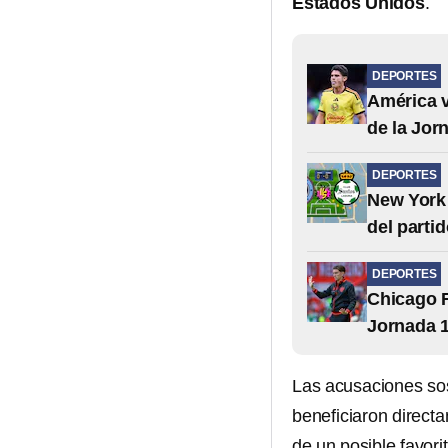
Estados Unidos
.
DEPORTES
América v
de la Jor
DEPORTES
New York 
del parti
DEPORTES
Chicago F
Jornada 1
Las acusaciones sos
beneficiaron direct
de un posible favorit