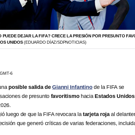
O PUEDE DEJAR LA FIFA? CRECE LA PRESIÓN POR PRESUNTO FAV
DOS UNIDOS
(EDUARDO DÍAZ/SDPNOTICIAS)
1 GMT-6
 una
posible salida de
Gianni Infantino
de la FIFA se
cusaciones de presunto
favoritismo
hacia
Estados Unidos
2026.
gió luego de que la FIFA revocara la
tarjeta roja
al delante
cisión que generó críticas de varias federaciones, incluida