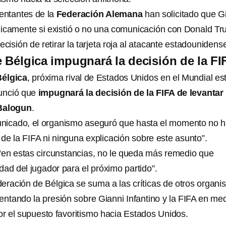
sentantes de la
Federación Alemana
han solicitado que G
blicamente si existió o no una comunicación con Donald T
ecisión de retirar la tarjeta roja al atacante estadounidens
 Bélgica impugnará la decisión de la FI
Bélgica
, próxima rival de Estados Unidos en el Mundial es
nunció que
impugnará la decisión de la FIFA de levantar 
 Balogun
.
unicado, el organismo aseguró que hasta el momento no 
n de la FIFA ni ninguna explicación sobre este asunto”.
e “en estas circunstancias, no le queda más remedio que
idad del jugador para el próximo partido”.
deración de Bélgica se suma a las críticas de otros organ
mentando la presión sobre Gianni Infantino y la FIFA en me
or el supuesto favoritismo hacia Estados Unidos.