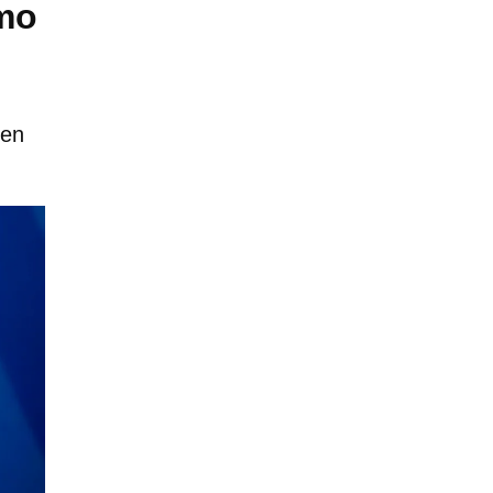
smo
 en