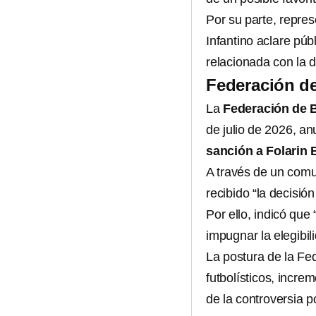
Por su parte, repre
Infantino aclare pú
relacionada con la d
Federación de
La
Federación de 
de julio de 2026, a
sanción a Folarin
A través de un com
recibido “la decisió
Por ello, indicó qu
impugnar la elegibil
La postura de la Fe
futbolísticos, incre
de la controversia p