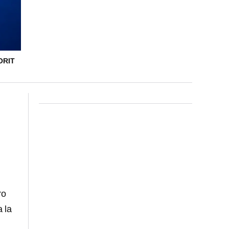
ORIT
ro
 la