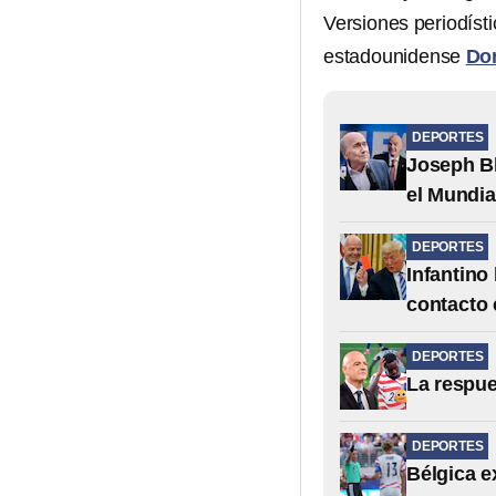
Versiones periodíst
estadounidense
Do
DEPORTES
Joseph Bl
el Mundia
DEPORTES
Infantino
contacto 
DEPORTES
La respue
DEPORTES
Bélgica ex