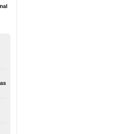
nal
ras