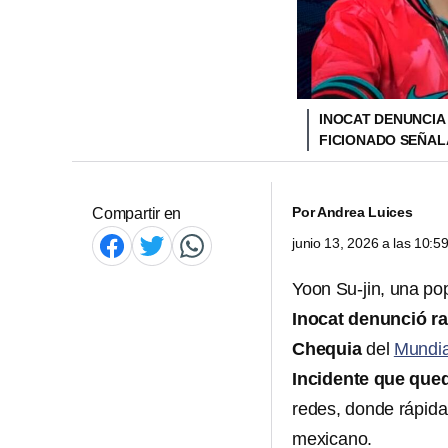
INOCAT DENUNCIA
FICIONADO SEÑA
Por
Andrea Luices
Compartir en
junio 13, 2026 a las 10:
Yoon Su-jin, una p
Inocat denunció ra
Chequia
del
Mundia
Incidente que que
redes, donde rápida
mexicano.