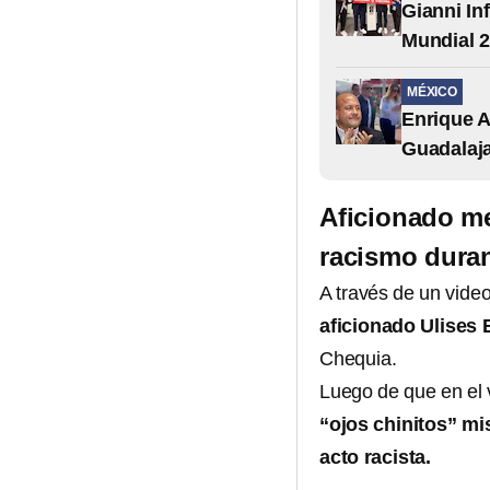
Gianni In
Mundial 2
MÉXICO
Enrique A
Guadalaj
Aficionado me
racismo duran
A través de un video
aficionado Ulises
Chequia.
Luego de que en el 
“ojos chinitos” mi
acto racista.