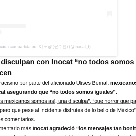
cación compartida por 이노냥 (윤수진) (@inocat_t)
 disculpan con Inocat “no todos somos
icen
racismo por parte del aficionado Ulises Bernal,
mexicano
cat asegurando que “no todos somos iguales”.
os mexicanos somos así, una disculpa”, “que horror que p
spero que pese al incidente disfrutes de lo bello de México”
os comentarios.
mentario más
Inocat agradeció “los mensajes tan boni