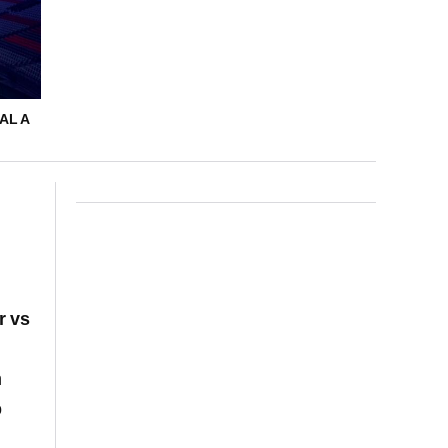
AL A
r vs
n
o