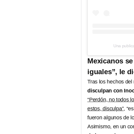
Una publi
Mexicanos se
iguales”, le d
Tras los hechos del 
disculpan con Ino
“Perdón, no todos l
estos, disculpa”
, “e
fueron algunos de l
Asimismo, en un co