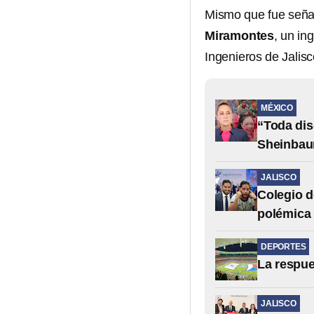
Mismo que fue seña
Miramontes
, un in
Ingenieros de Jalisc
MÉXICO
“Toda dis
Sheinbau
JALISCO
Colegio d
polémica 
DEPORTES
La respue
JALISCO