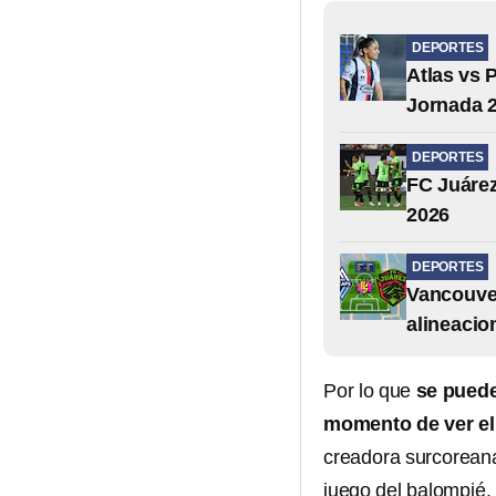
DEPORTES
Atlas vs 
Jornada 2
DEPORTES
FC Juáre
2026
DEPORTES
Vancouver
alineacio
Por lo que
se puede
momento de ver el
creadora surcoreana
juego del balompié.