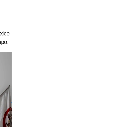
xico
mpo.