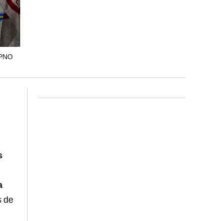
DPNO
s
a
s de