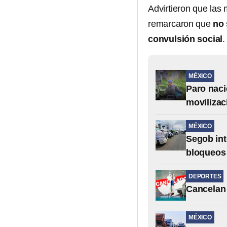
Advirtieron que las
remarcaron que
no 
convulsión social
.
MÉXICO
Paro naci
movilizac
MÉXICO
Segob int
bloqueos
DEPORTES
Cancelan 
MÉXICO