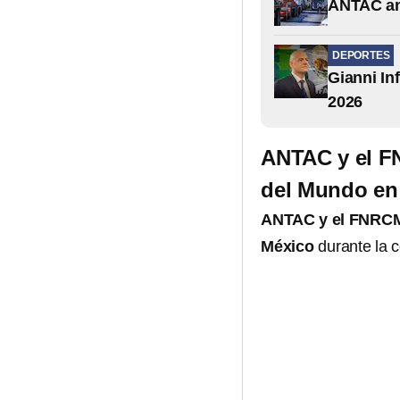
ANTAC anu
DEPORTES
Gianni In
2026
ANTAC y el FN
del Mundo en
ANTAC y el FNRCM a
México
durante la c