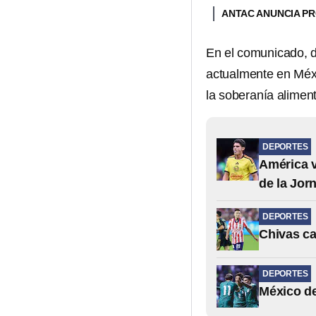
ANTAC ANUNCIA P
En el comunicado, di
actualmente en Méxi
la soberanía alimen
DEPORTES
América v
de la Jor
DEPORTES
Chivas ca
DEPORTES
México de