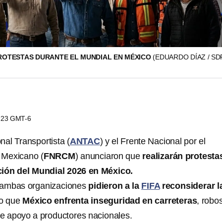
ROTESTAS DURANTE EL MUNDIAL EN MÉXICO
(EDUARDO DÍAZ / S
2:23 GMT-6
nal Transportista (
ANTAC
) y el Frente Nacional por el
 Mexicano (
FNRCM
) anunciaron que
realizarán protesta
ción del Mundial 2026 en México.
 ambas organizaciones
pidieron a la
FIFA
reconsiderar l
do que
México enfrenta inseguridad en carreteras
, robo
de apoyo a productores nacionales.