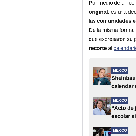
Por medio de un com
original
, es una de
las
comunidades e
De la misma forma,
que expresaron su 
recorte
al
calendari
MÉXICO
Sheinbau
calendari
MÉXICO
“Acto de 
escolar s
MÉXICO