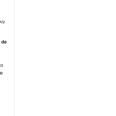
AS/
o de
to
de