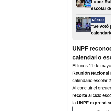
López Rab
escolar d
MÉXICO
“Se votó 
calendari
UNPF reconoce
calendario es
El lunes 11 de mayo,
Reunión Nacional P
calendario escolar 
Al concluir el encue
recorte
al ciclo esc
la
UNPF expresó su