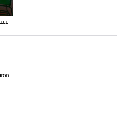
ELLE
aron