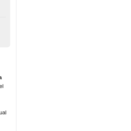
a
el
cual