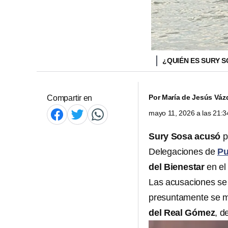
¿QUIÉN ES SURY 
Por
María de Jesús Váz
Compartir en
mayo 11, 2026 a las 21:
Sury Sosa acusó
p
Delegaciones de
Pu
del Bienestar
en el
Las acusaciones se
presuntamente se 
del Real Gómez
, d