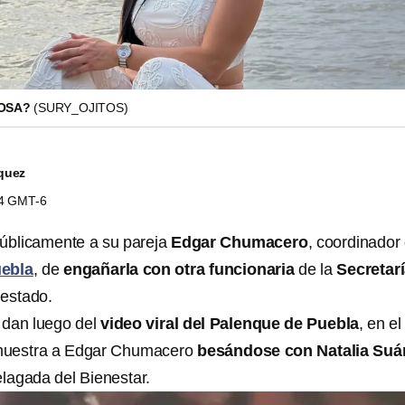
SOSA?
(SURY_OJITOS)
quez
34 GMT-6
úblicamente a su pareja
Edgar Chumacero
, coordinador
ebla
, de
engañarla con otra funcionaria
de la
Secretar
 estado.
 dan luego del
video viral del Palenque de Puebla
, en e
muestra a Edgar Chumacero
besándose con Natalia Suá
elagada del Bienestar.