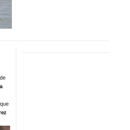
 de
ía
l que
rez