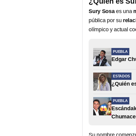
¿Quién es Su
Sury Sosa
es una
pública por su
rela
olímpico y actual c
PUEBLA
Edgar Chu
ESTADOS
¿Quién es
PUEBLA
Escándalo
Chumacero
Su nombre comenzó 