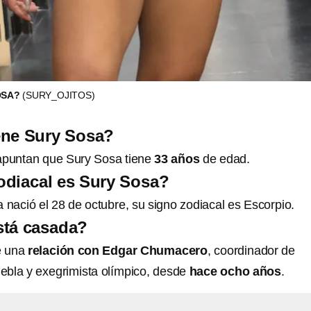
OSA?
(SURY_OJITOS)
ene Sury Sosa?
 apuntan que Sury Sosa tiene
33 años
de edad.
odiacal es Sury Sosa?
nació el 28 de octubre, su signo zodiacal es Escorpio.
stá casada?
e una
relación con Edgar Chumacero
, coordinador de
ebla y exegrimista olímpico, desde
hace ocho años
.