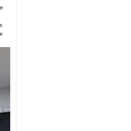
le
s
te