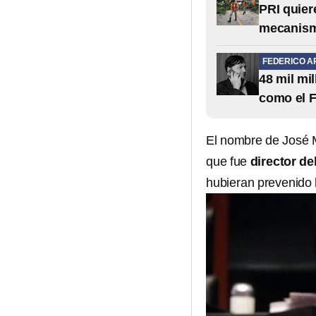
PRI quier
mecanis
FEDERICO A
48 mil mi
como el 
El nombre de José M
que fue
director d
hubieran prevenido 