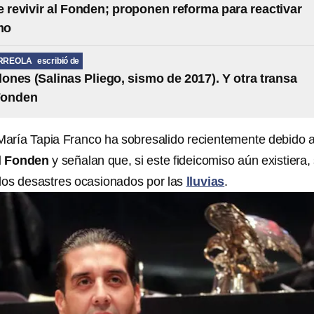
e revivir al Fonden; proponen reforma para reactivar
mo
RREOLA
escribió de
llones (Salinas Pliego, sismo de 2017). Y otra transa
Fonden
aría Tapia Franco ha sobresalido recientemente debido 
el Fonden
y señalan que, si este fideicomiso aún existiera,
los desastres ocasionados por las
lluvias
.