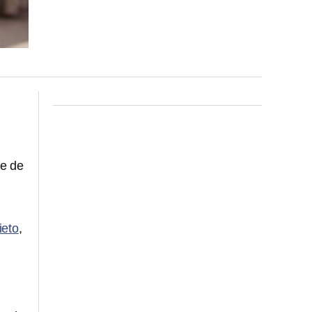
re de
ieto
,