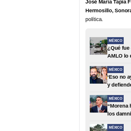
José María Tapia 
Hermosillo, Sonor
política.
MÉXICO
¿Qué fue 
AMLO lo 
MÉXICO
‘Eso no a
y defien
MÉXICO
“Morena h
los damni
MÉXICO