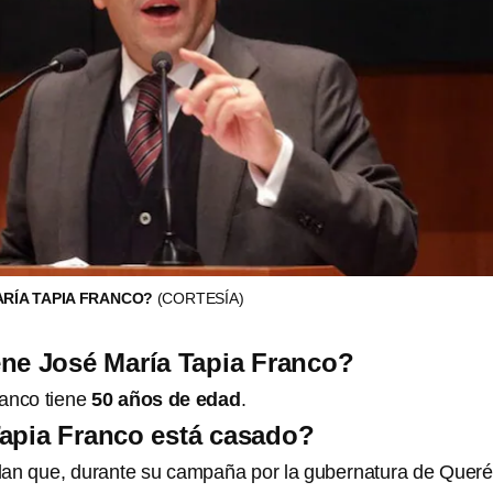
ARÍA TAPIA FRANCO?
(CORTESÍA)
ne José María Tapia Franco?
ranco tiene
50 años de edad
.
apia Franco está casado?
an que, durante su campaña por la gubernatura de Queré