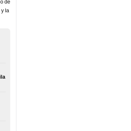
io de
y la
ila