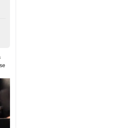
a
 se