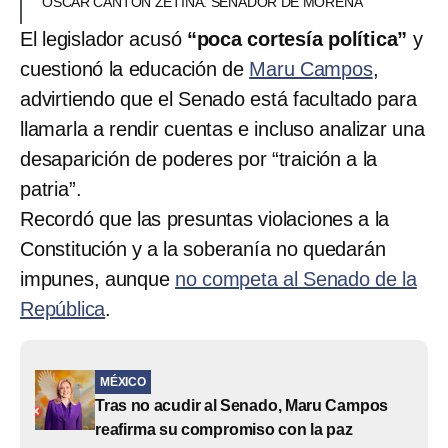
ÓSCAR CANTÓN ZETINA. SENADOR DE MORENA
El legislador acusó
“poca cortesía política”
y
cuestionó la educación de
Maru Campos
,
advirtiendo que el Senado está facultado para
llamarla a rendir cuentas e incluso analizar una
desaparición de poderes por “traición a la
patria”.
Recordó que las presuntas violaciones a la
Constitución y a la soberanía no quedarán
impunes, aunque
no competa al Senado de la
República
.
MÉXICO
Tras no acudir al Senado, Maru Campos
reafirma su compromiso con la paz